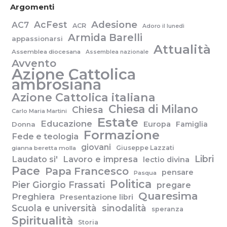
Argomenti
Adesione
AcFest
AC7
ACR
Adoro il lunedì
Armida Barelli
appassionarsi
Attualità
Assemblea diocesana
Assemblea nazionale
Avvento
Azione Cattolica
ambrosiana
Azione Cattolica italiana
Chiesa di Milano
Chiesa
Carlo Maria Martini
Estate
Educazione
Europa
Famiglia
Donna
Formazione
Fede e teologia
giovani
Giuseppe Lazzati
gianna beretta molla
Libri
Laudato si'
Lavoro e impresa
lectio divina
Pace
Papa Francesco
pensare
Pasqua
Politica
Pier Giorgio Frassati
pregare
Quaresima
Preghiera
Presentazione libri
Scuola e università
sinodalità
speranza
Spiritualità
Storia