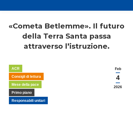
«Cometa Betlemme». Il futuro
della Terra Santa passa
attraverso l’istruzione.
ACR
Feb
4
Consigli di lettura
Mese della pace
2026
Primo piano
Responsabili unitari