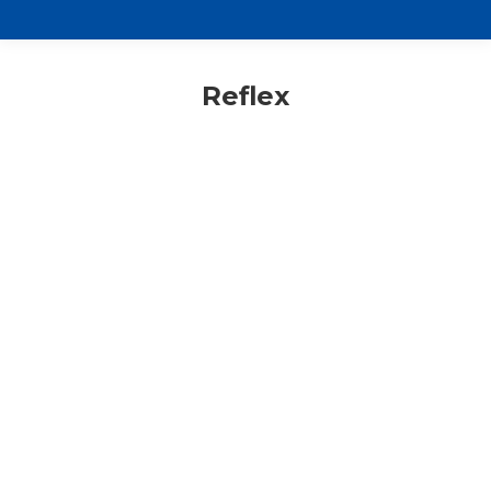
Reflex
Consigli di lettura
Primo piano
Rassegna stampa
Reflex
Studenti
ACS | Lettera agli studenti. Auguri e
qualche riflessione. “Come essere