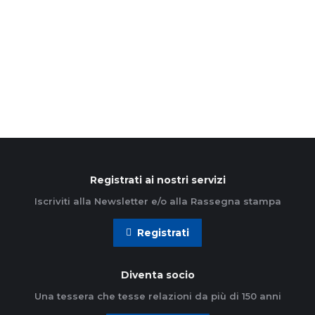
tradizione popolare ricorre la festa dei fidanzati, gli
innamorati per antonomasia. Ci piace ricordare
questa…
Leggi di più
Registrati ai nostri servizi
Iscriviti alla Newsletter e/o alla Rassegna stampa
Registrati
Diventa socio
Una tessera che tesse relazioni da più di 150 anni