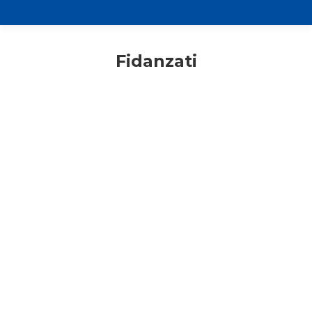
Fidanzati
Fidanzati
Giovani
Primo piano
Presentazione percorso “Nati per
amare” 2025/2026