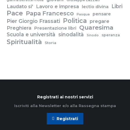
gianna beretta molla
Libri
Laudato si'
Lavoro e impresa
lectio divina
Pace
Papa Francesco
pensare
Pasqua
Politica
Pier Giorgio Frassati
pregare
Quaresima
Preghiera
Presentazione libri
Scuola e università
sinodalità
speranza
Sinodo
Spiritualità
Storia
Registrati ai nostri servizi
Iscriviti alla Newsletter e/o alla Rassegna stampa
Registrati