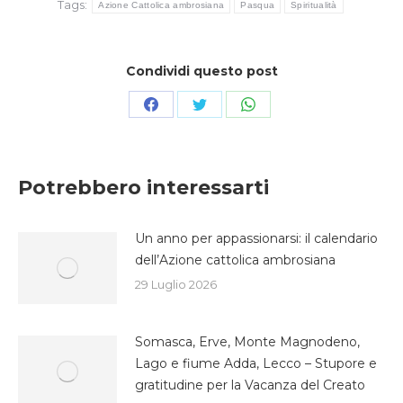
Tags:
Azione Cattolica ambrosiana
Pasqua
Spiritualità
Condividi questo post
Condividi
Condividi
Condividi
su
su
su
Facebook
Twitter
WhatsApp
Potrebbero interessarti
Un anno per appassionarsi: il calendario
dell’Azione cattolica ambrosiana
29 Luglio 2026
Somasca, Erve, Monte Magnodeno,
Lago e fiume Adda, Lecco – Stupore e
gratitudine per la Vacanza del Creato