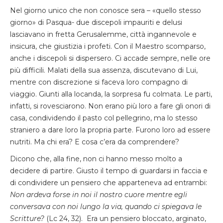
Nel giorno unico che non conosce sera – «quello stesso
giorno» di Pasqua- due discepoli impauriti e delusi
lasciavano in fretta Gerusalemme, città ingannevole e
insicura, che giustizia i profeti. Con il Maestro scomparso,
anche i discepoli si dispersero. Ci accade sempre, nelle ore
più difficili. Malati della sua assenza, discutevano di Lui,
mentre con discrezione si faceva loro compagno di
viaggio. Giunti alla locanda, la sorpresa fu colmata. Le parti,
infatti, si rovesciarono. Non erano più loro a fare gli onori di
casa, condividendo il pasto col pellegrino, ma lo stesso
straniero a dare loro la propria parte. Furono loro ad essere
nutriti. Ma chi era? E cosa c’era da comprendere?
Dicono che, alla fine, non ci hanno messo molto a
decidere di partire. Giusto il tempo di guardarsi in faccia e
di condividere un pensiero che apparteneva ad entrambi:
Non ardeva forse in noi il nostro cuore mentre egli
conversava con noi lungo la via, quando ci spiegava le
Scritture?
(Lc 24, 32). Era un pensiero bloccato, arginato,