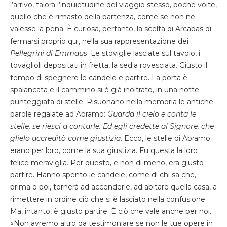
l’arrivo, talora l’inquietudine del viaggio stesso, poche volte,
quello che è rimasto della partenza, come se non ne
valesse la pena. È curiosa, pertanto, la scelta di Arcabas di
fermarsi proprio qui, nella sua rappresentazione dei
Pellegrini di Emmaus
. Le stoviglie lasciate sul tavolo, i
tovaglioli depositati in fretta, la sedia rovesciata. Giusto il
tempo di spegnere le candele e partire. La porta è
spalancata e il cammino si è già inoltrato, in una notte
punteggiata di stelle. Risuonano nella memoria le antiche
parole regalate ad Abramo:
Guarda il cielo e conta le
stelle, se riesci a contarle. Ed egli credette al Signore, che
glielo accreditò come giustizia
. Ecco, le stelle di Abramo
erano per loro, come la sua giustizia. Fu questa la loro
felice meraviglia. Per questo, e non di meno, era giusto
partire. Hanno spento le candele, come di chi sa che,
prima o poi, tornerà ad accenderle, ad abitare quella casa, a
rimettere in ordine ciò che si è lasciato nella confusione.
Ma, intanto, è giusto partire. È ciò che vale anche per noi.
«Non avremo altro da testimoniare se non le tue opere in