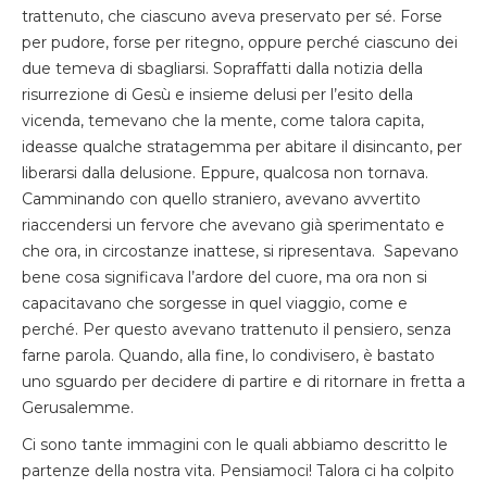
trattenuto, che ciascuno aveva preservato per sé. Forse
per pudore, forse per ritegno, oppure perché ciascuno dei
due temeva di sbagliarsi. Sopraffatti dalla notizia della
risurrezione di Gesù e insieme delusi per l’esito della
vicenda, temevano che la mente, come talora capita,
ideasse qualche stratagemma per abitare il disincanto, per
liberarsi dalla delusione. Eppure, qualcosa non tornava.
Camminando con quello straniero, avevano avvertito
riaccendersi un fervore che avevano già sperimentato e
che ora, in circostanze inattese, si ripresentava. Sapevano
bene cosa significava l’ardore del cuore, ma ora non si
capacitavano che sorgesse in quel viaggio, come e
perché. Per questo avevano trattenuto il pensiero, senza
farne parola. Quando, alla fine, lo condivisero, è bastato
uno sguardo per decidere di partire e di ritornare in fretta a
Gerusalemme.
Ci sono tante immagini con le quali abbiamo descritto le
partenze della nostra vita. Pensiamoci! Talora ci ha colpito