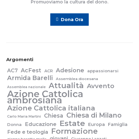
Promuoviamo la cultura del dono.
Dona Ora
Argomenti
Adesione
AcFest
AC7
appassionarsi
ACR
Armida Barelli
Assemblea diocesana
Attualità
Avvento
Assemblea nazionale
Azione Cattolica
ambrosiana
Azione Cattolica italiana
Chiesa di Milano
Chiesa
Carlo Maria Martini
Estate
Educazione
Europa
Famiglia
Donna
Formazione
Fede e teologia
giovani
Giuseppe Lazzati