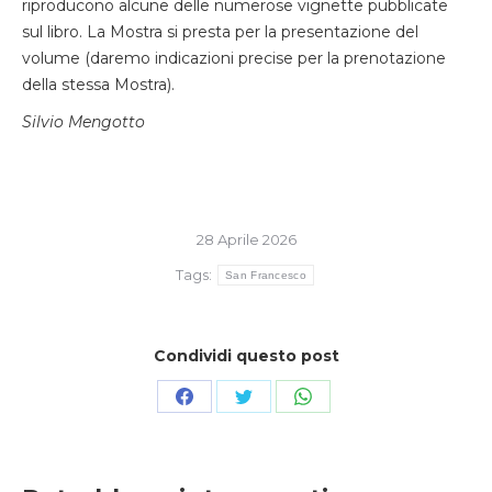
riproducono alcune delle numerose vignette pubblicate
sul libro. La Mostra si presta per la presentazione del
volume (daremo indicazioni precise per la prenotazione
della stessa Mostra).
Silvio Mengotto
28 Aprile 2026
Tags:
San Francesco
Condividi questo post
Condividi
Condividi
Condividi
su
su
su
Facebook
Twitter
WhatsApp