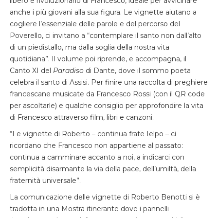
libero e rivoluzionario di Francesco, ideale per avvicinare
anche i più giovani alla sua figura. Le vignette aiutano a
cogliere l’essenziale delle parole e del percorso del
Poverello, ci invitano a “contemplare il santo non dall’alto
di un piedistallo, ma dalla soglia della nostra vita
quotidiana”. Il volume poi riprende, e accompagna, il
Canto XI del
Paradiso
di Dante, dove il sommo poeta
celebra il santo di Assisi. Per finire una raccolta di preghiere
francescane musicate da Francesco Rossi (con il QR code
per ascoltarle) e qualche consiglio per approfondire la vita
di Francesco attraverso film, libri e canzoni.
“Le vignette di Roberto – continua frate Ielpo – ci
ricordano che Francesco non appartiene al passato:
continua a camminare accanto a noi, a indicarci con
semplicità disarmante la via della pace, dell’umiltà, della
fraternità universale”.
La comunicazione delle vignette di Roberto Benotti si è
tradotta in una Mostra itinerante dove i pannelli