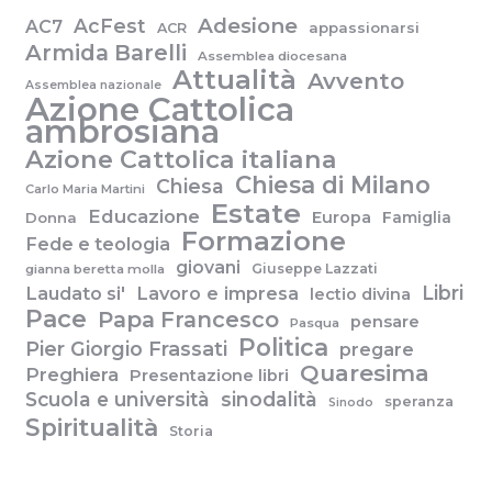
Adesione
AcFest
AC7
appassionarsi
ACR
Armida Barelli
Assemblea diocesana
Attualità
Avvento
Assemblea nazionale
Azione Cattolica
ambrosiana
Azione Cattolica italiana
Chiesa di Milano
Chiesa
Carlo Maria Martini
Estate
Educazione
Europa
Famiglia
Donna
Formazione
Fede e teologia
giovani
Giuseppe Lazzati
gianna beretta molla
Libri
Laudato si'
Lavoro e impresa
lectio divina
Pace
Papa Francesco
pensare
Pasqua
Politica
Pier Giorgio Frassati
pregare
Quaresima
Preghiera
Presentazione libri
Scuola e università
sinodalità
speranza
Sinodo
Spiritualità
Storia