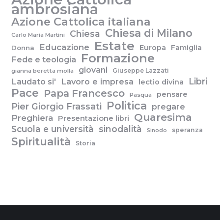
ambrosiana
Azione Cattolica italiana
Chiesa di Milano
Chiesa
Carlo Maria Martini
Estate
Educazione
Europa
Famiglia
Donna
Formazione
Fede e teologia
giovani
Giuseppe Lazzati
gianna beretta molla
Libri
Laudato si'
Lavoro e impresa
lectio divina
Pace
Papa Francesco
pensare
Pasqua
Politica
Pier Giorgio Frassati
pregare
Quaresima
Preghiera
Presentazione libri
Scuola e università
sinodalità
speranza
Sinodo
Spiritualità
Storia