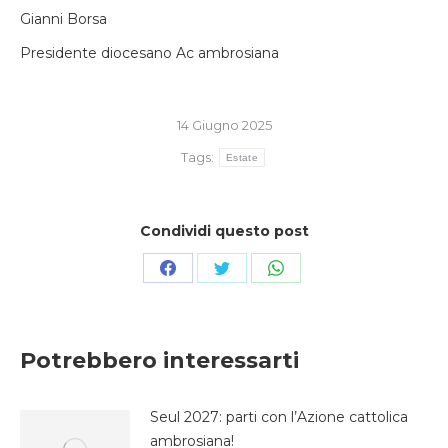
Gianni Borsa
Presidente diocesano Ac ambrosiana
14 Giugno 2025
Tags:
Estate
Condividi questo post
Condividi
Condividi
Condividi
su
su
su
Facebook
Twitter
WhatsApp
Potrebbero interessarti
Seul 2027: parti con l’Azione cattolica
ambrosiana!