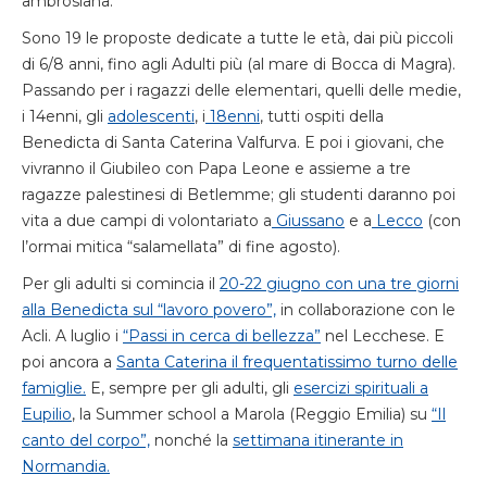
ambrosiana.
Sono 19 le proposte dedicate a tutte le età, dai più piccoli
di 6/8 anni, fino agli Adulti più (al mare di Bocca di Magra).
Passando per i ragazzi delle elementari, quelli delle medie,
i 14enni, gli
adolescenti
, i
18enni
, tutti ospiti della
Benedicta di Santa Caterina Valfurva. E poi i giovani, che
vivranno il Giubileo con Papa Leone e assieme a tre
ragazze palestinesi di Betlemme; gli studenti daranno poi
vita a due campi di volontariato a
Giussano
e a
Lecco
(con
l’ormai mitica “salamellata” di fine agosto).
Per gli adulti si comincia il
20-22 giugno con una tre giorni
alla Benedicta sul “lavoro povero”,
in collaborazione con le
Acli. A luglio i
“Passi in cerca di bellezza”
nel Lecchese. E
poi ancora a
Santa Caterina il frequentatissimo turno delle
famiglie.
E, sempre per gli adulti, gli
esercizi spirituali a
Eupilio
, la Summer school a Marola (Reggio Emilia) su
“Il
canto del corpo”,
nonché la
settimana itinerante in
Normandia.