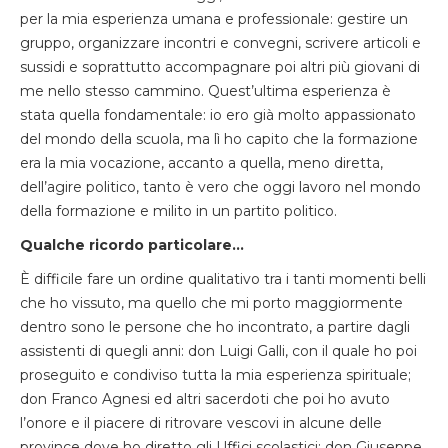
per la mia esperienza umana e professionale: gestire un
gruppo, organizzare incontri e convegni, scrivere articoli e
sussidi e soprattutto accompagnare poi altri più giovani di
me nello stesso cammino. Quest’ultima esperienza è
stata quella fondamentale: io ero già molto appassionato
del mondo della scuola, ma lì ho capito che la formazione
era la mia vocazione, accanto a quella, meno diretta,
dell’agire politico, tanto è vero che oggi lavoro nel mondo
della formazione e milito in un partito politico.
Qualche ricordo particolare…
È difficile fare un ordine qualitativo tra i tanti momenti belli
che ho vissuto, ma quello che mi porto maggiormente
dentro sono le persone che ho incontrato, a partire dagli
assistenti di quegli anni: don Luigi Galli, con il quale ho poi
proseguito e condiviso tutta la mia esperienza spirituale;
don Franco Agnesi ed altri sacerdoti che poi ho avuto
l’onore e il piacere di ritrovare vescovi in alcune delle
province dove ho diretto gli Uffici scolastici: don Giuseppe