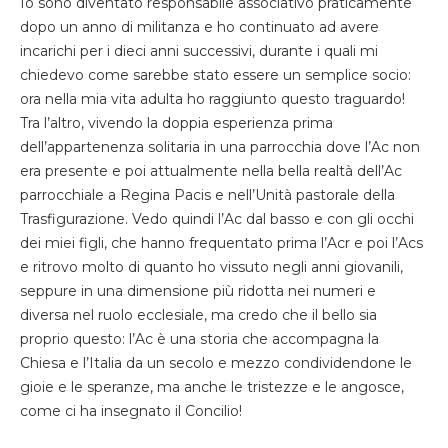
Io sono diventato responsabile associativo praticamente
dopo un anno di militanza e ho continuato ad avere
incarichi per i dieci anni successivi, durante i quali mi
chiedevo come sarebbe stato essere un semplice socio:
ora nella mia vita adulta ho raggiunto questo traguardo!
Tra l’altro, vivendo la doppia esperienza prima
dell’appartenenza solitaria in una parrocchia dove l’Ac non
era presente e poi attualmente nella bella realtà dell’Ac
parrocchiale a Regina Pacis e nell’Unità pastorale della
Trasfigurazione. Vedo quindi l’Ac dal basso e con gli occhi
dei miei figli, che hanno frequentato prima l’Acr e poi l’Acs
e ritrovo molto di quanto ho vissuto negli anni giovanili,
seppure in una dimensione più ridotta nei numeri e
diversa nel ruolo ecclesiale, ma credo che il bello sia
proprio questo: l’Ac è una storia che accompagna la
Chiesa e l’Italia da un secolo e mezzo condividendone le
gioie e le speranze, ma anche le tristezze e le angosce,
come ci ha insegnato il Concilio!