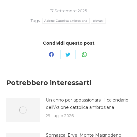
17 Settembre 2025
Tags:
Azione Cattolica ambrosiana
giovani
Condividi questo post
Condividi
Condividi
Condividi
su
su
su
Facebook
Twitter
WhatsApp
Potrebbero interessarti
Un anno per appassionarsi: il calendario
dell’Azione cattolica ambrosiana
29 Luglio 2026
Somasca, Erve, Monte Magnodeno,