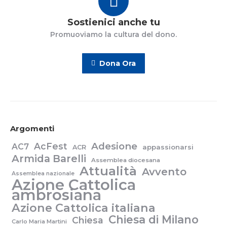
Sostienici anche tu
Promuoviamo la cultura del dono.
Dona Ora
Argomenti
Adesione
AcFest
AC7
appassionarsi
ACR
Armida Barelli
Assemblea diocesana
Attualità
Avvento
Assemblea nazionale
Azione Cattolica
ambrosiana
Azione Cattolica italiana
Chiesa di Milano
Chiesa
Carlo Maria Martini