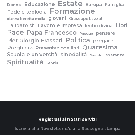
Estate
Educazione
Europa
Famiglia
Donna
Formazione
Fede e teologia
giovani
Giuseppe Lazzati
gianna beretta molla
Libri
Laudato si'
Lavoro e impresa
lectio divina
Pace
Papa Francesco
pensare
Pasqua
Politica
Pier Giorgio Frassati
pregare
Quaresima
Preghiera
Presentazione libri
Scuola e università
sinodalità
speranza
Sinodo
Spiritualità
Storia
Registrati ai nostri servizi
Iscriviti alla Newsletter e/o alla Rassegna stampa