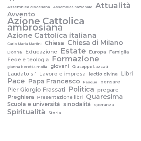
Attualità
Assemblea diocesana
Assemblea nazionale
Avvento
Azione Cattolica
ambrosiana
Azione Cattolica italiana
Chiesa di Milano
Chiesa
Carlo Maria Martini
Estate
Educazione
Europa
Famiglia
Donna
Formazione
Fede e teologia
giovani
Giuseppe Lazzati
gianna beretta molla
Libri
Laudato si'
Lavoro e impresa
lectio divina
Pace
Papa Francesco
pensare
Pasqua
Politica
Pier Giorgio Frassati
pregare
Quaresima
Preghiera
Presentazione libri
Scuola e università
sinodalità
speranza
Spiritualità
Storia