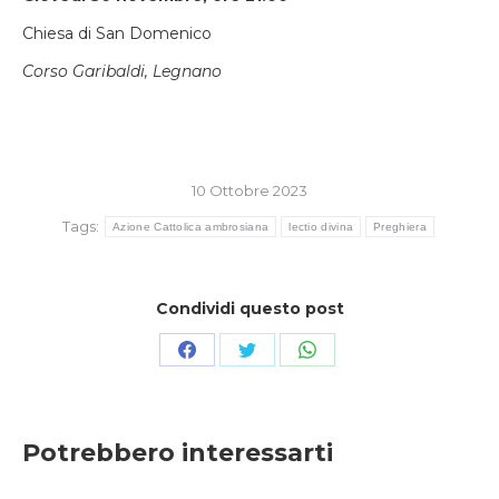
Chiesa di San Domenico
Corso Garibaldi, Legnano
10 Ottobre 2023
Tags:
Azione Cattolica ambrosiana
lectio divina
Preghiera
Condividi questo post
Condividi
Condividi
Condividi
su
su
su
Facebook
Twitter
WhatsApp
Potrebbero interessarti