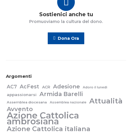
Sostienici anche tu
Promuoviamo la cultura del dono.
Dona Ora
Argomenti
Adesione
AcFest
AC7
ACR
Adoro il lunedì
Armida Barelli
appassionarsi
Attualità
Assemblea diocesana
Assemblea nazionale
Avvento
Azione Cattolica
ambrosiana
Azione Cattolica italiana