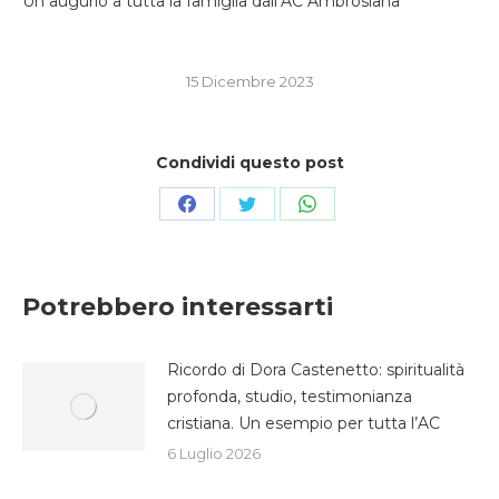
Un augurio a tutta la famiglia dall’AC Ambrosiana
15 Dicembre 2023
Condividi questo post
Condividi
Condividi
Condividi
su
su
su
Facebook
Twitter
WhatsApp
Potrebbero interessarti
Ricordo di Dora Castenetto: spiritualità
profonda, studio, testimonianza
cristiana. Un esempio per tutta l’AC
6 Luglio 2026