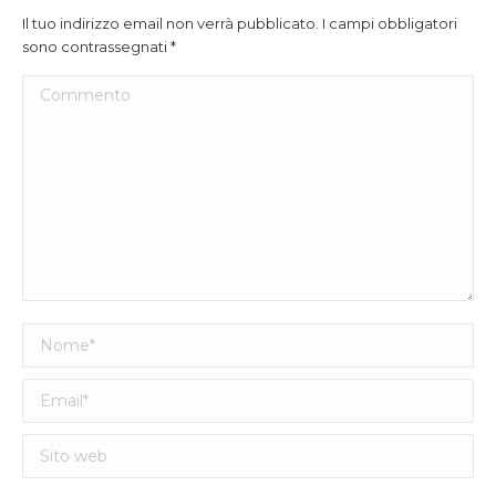
Il tuo indirizzo email non verrà pubblicato. I campi obbligatori
sono contrassegnati
*
Commento
Nome *
Email *
Sito web