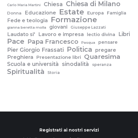
Chiesa di Milano
Chiesa
Carlo Maria Martini
Estate
Educazione
Europa
Famiglia
Donna
Formazione
Fede e teologia
giovani
Giuseppe Lazzati
gianna beretta molla
Libri
Laudato si'
Lavoro e impresa
lectio divina
Pace
Papa Francesco
pensare
Pasqua
Politica
Pier Giorgio Frassati
pregare
Quaresima
Preghiera
Presentazione libri
Scuola e università
sinodalità
speranza
Spiritualità
Storia
Registrati ai nostri servizi