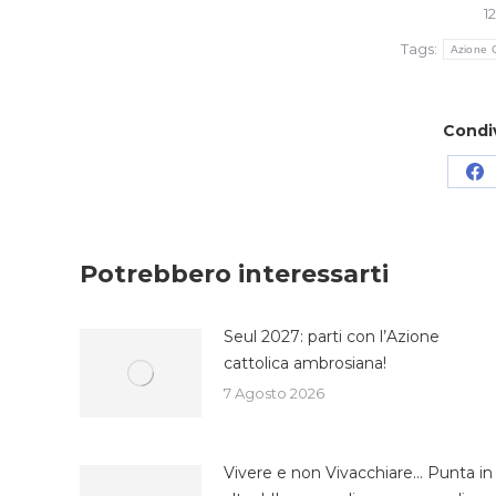
1
Tags:
Azione 
Condi
Co
su
Fa
Potrebbero interessarti
Seul 2027: parti con l’Azione
cattolica ambrosiana!
7 Agosto 2026
Vivere e non Vivacchiare… Punta in