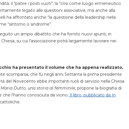
tà; il “patire i posti vuoti”; la “crisi come luogo ermeneutico
trettamente legato alle questioni associative, ma anche alla
li ha affrontato anche “la questione della leadership nella
come “sintomo o sindrome”.
eguito un ampio dibattito che ha fornito nuovi spunti, in
lla Chiesa, su cui l’associazione potrà largamente lavorare nei
ecchio ha presentato il volume che ha appena realizzato,
 scomparsa, che fu negli anni Settanta la prima presidente
tà del Novecento ebbe importanti ruoli di servizio nella Chiesa
o
Maria Dutto, una storia al femminile
, propone la biografia di
e che l’hanno conosciuta da vicino.
Il libro, pubblicato da In
 cattoliche.