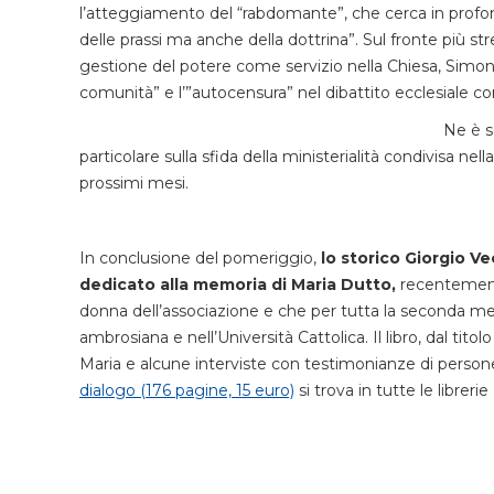
l’atteggiamento del “rabdomante”, che cerca in profondi
delle prassi ma anche della dottrina”. Sul fronte più s
gestione del potere come servizio nella Chiesa, Simonel
comunità” e l’”autocensura” nel dibattito ecclesiale 
Ne è s
particolare sulla sfida della ministerialità condivisa ne
prossimi mesi.
In conclusione del pomeriggio,
lo storico Giorgio V
dedicato alla memoria di Maria Dutto,
recentemente
donna dell’associazione e che per tutta la seconda me
ambrosiana e nell’Università Cattolica. Il libro, dal titol
Maria e alcune interviste con testimonianze di person
dialogo (176 pagine, 15 euro)
si trova in tutte le librerie