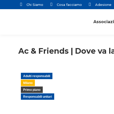
Chi Siamo
Cosa facciamo
Adesione
Associaz
Ac & Friends | Dove va l
Adulti responsabili
Milano
Primo piano
Responsabili unitari