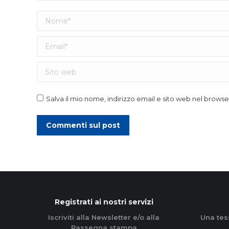
Nome *
Email *
Sito web
Salva il mio nome, indirizzo email e sito web nel brow
Commenti sul post
Registrati ai nostri servizi
Iscriviti alla Newsletter e/o alla
Una tes
Rassegna stampa