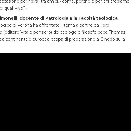
occasione per ridirsi, tra amici, «come, perché e per chi crediamo
i quali vivo?».
imonelli, docente di Patrologia alla Facoltà teologica
ogico di Verona ha affrontato il tema a partire dal libro
re
(editore Vita e pensiero) del teologo e filosofo ceco Thomas
ea continentale europea, tappa di preparazione al Sinodo sulla