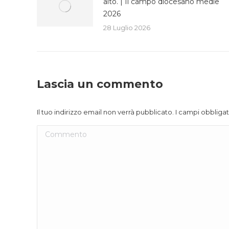
alto. | Il campo diocesano medie
2026
28 Luglio 2026
Lascia un commento
Il tuo indirizzo email non verrà pubblicato. I campi obblig
Commento