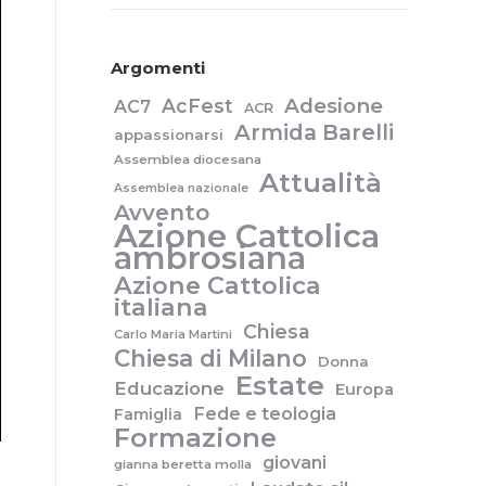
Argomenti
Adesione
AcFest
AC7
ACR
Armida Barelli
appassionarsi
Assemblea diocesana
Attualità
Assemblea nazionale
Avvento
Azione Cattolica
ambrosiana
Azione Cattolica
italiana
Chiesa
Carlo Maria Martini
Chiesa di Milano
Donna
Estate
Educazione
Europa
Fede e teologia
Famiglia
Formazione
giovani
gianna beretta molla