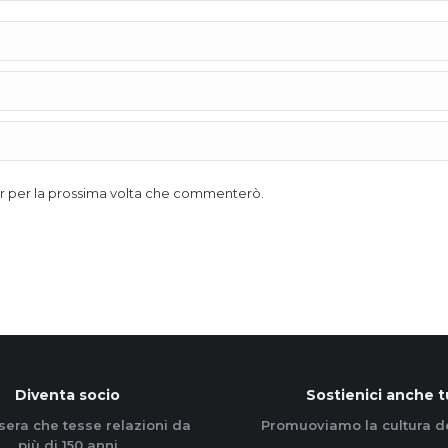
ser per la prossima volta che commenterò.
Diventa socio
Sostienici anche t
sera che tesse relazioni da
Promuoviamo la cultura d
più di 150 anni