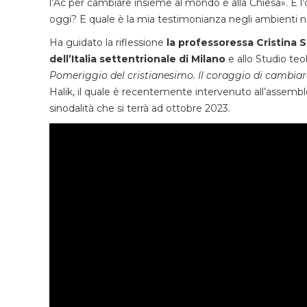
l’Ac per cambiare insieme al mondo e alla Chiesa». È l’
oggi? E quale è la mia testimonianza negli ambienti ne
Ha guidato la riflessione
la professoressa Cristina S
dell’Italia settentrionale di Milano
e allo Studio teol
Pomeriggio del cristianesimo. Il coraggio di cambia
Halik, il quale è recentemente intervenuto all’assembl
sinodalità che si terrà ad ottobre 2023.