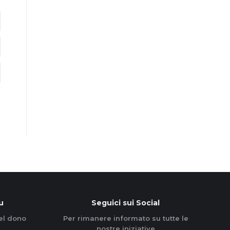
u
Seguici sui Social
el dono
Per rimanere informato su tutte le
nostre iniziative