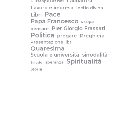
Laudato si'
Giuseppe Lazzati
Lavoro e impresa
lectio divina
Pace
Libri
Papa Francesco
Pasqua
Pier Giorgio Frassati
pensare
Politica
pregare
Preghiera
Presentazione libri
Quaresima
Scuola e università
sinodalità
Spiritualità
speranza
Sinodo
Storia