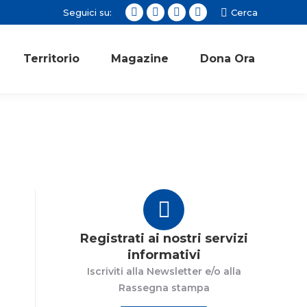
Seguici su:
Cerca:
Cerca
Facebook
Twitter
Instagram
YouTube
page
page
page
page
opens
opens
opens
opens
Territorio
Magazine
Dona Ora
in
in
in
in
new
new
new
new
window
window
window
window
Registrati ai nostri servizi
informativi
Iscriviti alla Newsletter e/o alla
Rassegna stampa