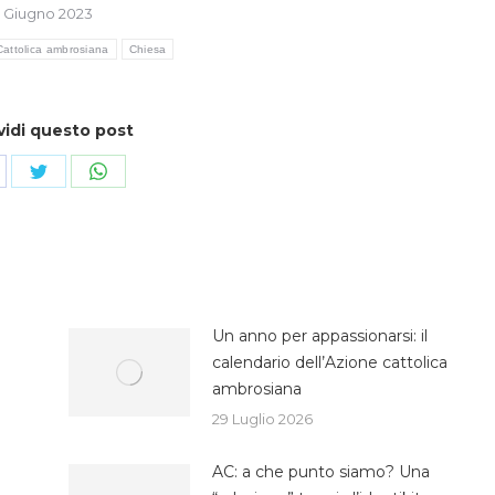
2 Giugno 2023
Cattolica ambrosiana
Chiesa
vidi questo post
ndividi
Condividi
Condividi
su
su
cebook
Twitter
WhatsApp
Un anno per appassionarsi: il
calendario dell’Azione cattolica
ambrosiana
29 Luglio 2026
AC: a che punto siamo? Una