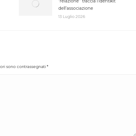
“relazione” traccia l’identikit
dell’associazione
13 Luglio 2026
atori sono contrassegnati
*