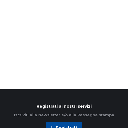
“Offrire al mondo una parola di
speranza”
19 Giugno 2026
Il suono delle campane che, nei “Promessi sposi”,
raggiunge il castello dell’Innominato e interrompe
la sua notte di disperazione, è l’immagine simbolo
della Proposta pastorale…
Leggi di più
Registrati ai nostri servizi
Iscriviti alla Newsletter e/o alla Rassegna stampa
Registrati