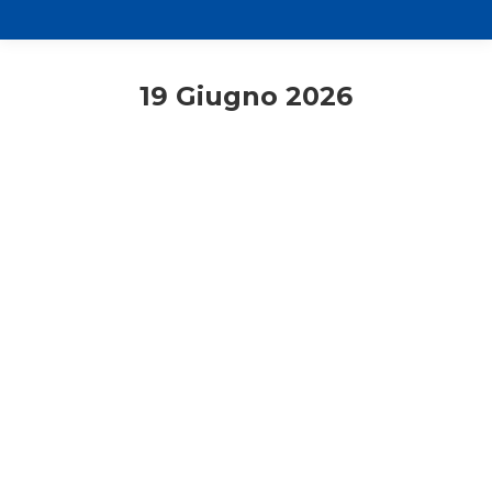
19 Giugno 2026
Consigli di lettura
Milano
Primo piano
Rassegna stampa
Diocesi: “Che allegria c’è?”,
proposta pastorale 26-27. Delpini: