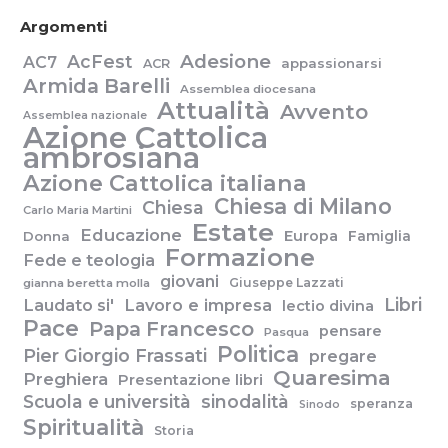
Argomenti
Adesione
AcFest
AC7
appassionarsi
ACR
Armida Barelli
Assemblea diocesana
Attualità
Avvento
Assemblea nazionale
Azione Cattolica
ambrosiana
Azione Cattolica italiana
Chiesa di Milano
Chiesa
Carlo Maria Martini
Estate
Educazione
Europa
Famiglia
Donna
Formazione
Fede e teologia
giovani
Giuseppe Lazzati
gianna beretta molla
Libri
Laudato si'
Lavoro e impresa
lectio divina
Pace
Papa Francesco
pensare
Pasqua
Politica
Pier Giorgio Frassati
pregare
Quaresima
Preghiera
Presentazione libri
Scuola e università
sinodalità
speranza
Sinodo
Spiritualità
Storia