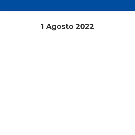
1 Agosto 2022
Consigli di lettura
Giovani
Giovani responsabili
Primo piano
Giovani. Dal desiderio all’azione: un
nuovo inizio!