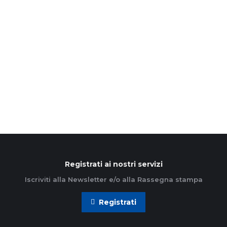
1 Agosto 2022
I responsabili del settore giovani di AC disegnano i
percorsi e gli obiettivi per il prossimo anno
associativo che coinvolgerà i ragazzi e giovani
dai…
Leggi di più
Registrati ai nostri servizi
Iscriviti alla Newsletter e/o alla Rassegna stampa
Registrati