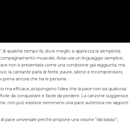
e” di qualche tempo fa, dove meglio si apprezza la semplicità
ll’accompagnamento musicale, Arisa usa un linguaggio semplice,
La pace non è presentata come una condizione già raggiunta, ma
o: la cantante parla di ferite, paure, silenzi e incomprensioni,
i prima ancora che tra le persone.
io ma efficace, propongono l’idea che la pace non sia qualcosa
ifficile da conquistare e facile da perdere. La canzone suggerisce
zione, non può esistere nemmeno una pace autentica nei rapporti
 di pace universale perché propone una visione “dal basso”,