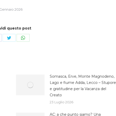
 Gennaio 2026
vidi questo post
ndividi
Condividi
Condividi
su
su
cebook
Twitter
WhatsApp
Somasca, Erve, Monte Magnodeno,
Lago e fiume Adda, Lecco – Stupore
e gratitudine per la Vacanza del
Creato
23 Luglio 2026
AC: a che punto siamo? Una