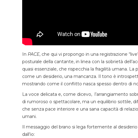
In
PACE
, che qui vi propongo in una registrazione “liv
posturale della cantante, in linea con la sobrietà de
quasi essenziale, che rispecchia la fragilità umana. 
come un desiderio, una mancanza. Il tono è introspettiv
mostrando come il conflitto nasca spesso dentro di no
La voce delicata e, come dicevo, l’arrangiamento sobr
di rumoroso o spettacolare, ma un equilibrio sottile, d
che senza pace interiore e una sana capacità di rela
umani.
Il messaggio del brano si lega fortemente al desiderio
dall’io: