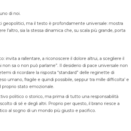
uno di noi.
ti geopolitici, ma il testo è profondamente universale: mostra
 l’altro, sia la stessa dinamica che, su scala più grande, porta
invita a rallentare, a riconoscere il dolore altrui, a scegliere il
hi non sa o non può parlarne”. Il desiderio di pace universale non
temi di ricordare la risposta “standard” delle reginette di
 umano, fragile e quindi possibile, seppur tra mille difficolta’ e
l proprio stato emozionale.
ttivo politico o storico, ma prima di tutto una responsabilità
olto di sé e degli altri. Proprio per questo, il brano riesce a
tico al sogno di un mondo più giusto e pacifico.