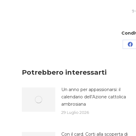
9
Condi
Co
su
Fa
Potrebbero interessarti
Un anno per appassionarsi: il
calendario dell’Azione cattolica
ambrosiana
29 Luglio 2026
Con il card. Corti alla scoperta di