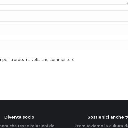
ser per la prossima volta che commenterò.
Diventa socio
Sostienici anche t
sera che tesse relazioni da
Promuoviamo la cultura d