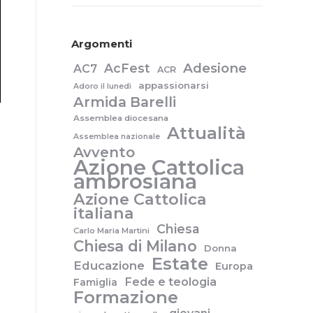
Argomenti
Adesione
AcFest
AC7
ACR
appassionarsi
Adoro il lunedì
Armida Barelli
Assemblea diocesana
Attualità
Assemblea nazionale
Avvento
Azione Cattolica
ambrosiana
Azione Cattolica
italiana
Chiesa
Carlo Maria Martini
Chiesa di Milano
Donna
Estate
Educazione
Europa
Fede e teologia
Famiglia
Formazione