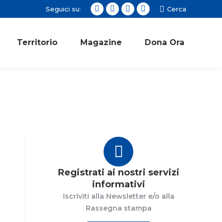
Seguici su:
Cerca:
Cerca
Facebook
Twitter
Instagram
YouTube
page
page
page
page
opens
opens
opens
opens
Territorio
Magazine
Dona Ora
in
in
in
in
new
new
new
new
window
window
window
window
Registrati ai nostri servizi
informativi
Iscriviti alla Newsletter e/o alla
Rassegna stampa