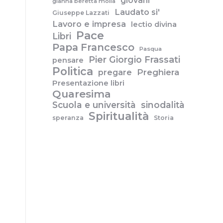
giovani
gianna beretta molla
Laudato si'
Giuseppe Lazzati
Lavoro e impresa
lectio divina
Pace
Libri
Papa Francesco
Pasqua
Pier Giorgio Frassati
pensare
Politica
pregare
Preghiera
Presentazione libri
Quaresima
Scuola e università
sinodalità
Spiritualità
speranza
Storia