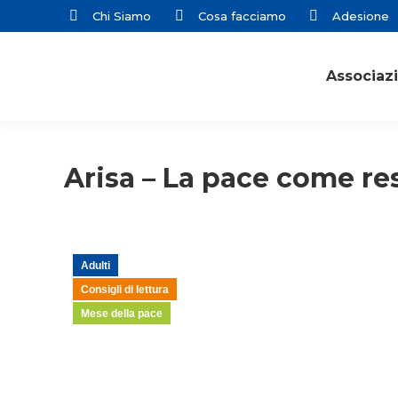
Chi Siamo
Cosa facciamo
Adesione
Associaz
Arisa – La pace come re
Adulti
Consigli di lettura
Mese della pace