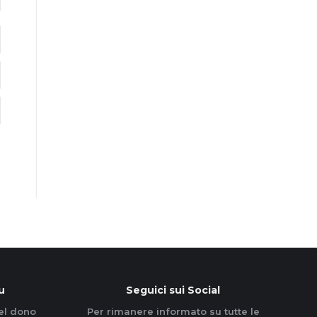
u
Seguici sui Social
el dono
Per rimanere informato su tutte le