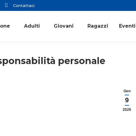
Contattaci
ione
Adulti
Giovani
Ragazzi
Eventi
sponsabilità personale
Gen
9
2026