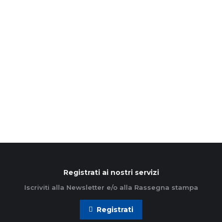
mani per te” 18-24 Agosto 2025
24 Luglio 2025
Dal 18 al 24 agosto 2025, un’esperienza di
condivisione e servizio per ragazzi dai 14 ai 19 anni
Anche quest’estate, l’Azione Cattolica Studenti
della diocesi…
Leggi di più
Registrati ai nostri servizi
Iscriviti alla Newsletter e/o alla Rassegna stampa
Registrati