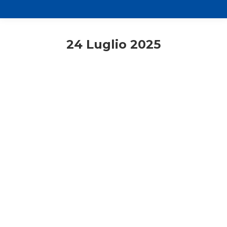
24 Luglio 2025
Comunicati stampa
Studenti
A Lecco torna il campo di
volontariato “Aggratis! Mi sporco le