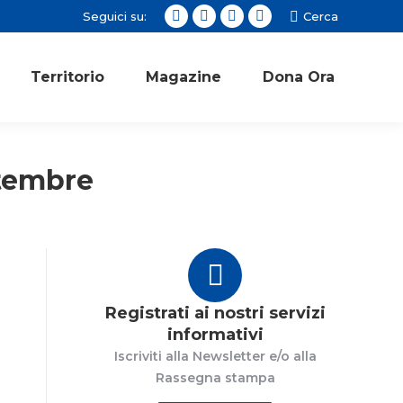
Seguici su:
Cerca:
Cerca
Facebook
Twitter
Instagram
YouTube
page
page
page
page
opens
opens
opens
opens
Territorio
Magazine
Dona Ora
in
in
in
in
new
new
new
new
window
window
window
window
ttembre
Registrati ai nostri servizi
informativi
Iscriviti alla Newsletter e/o alla
Rassegna stampa