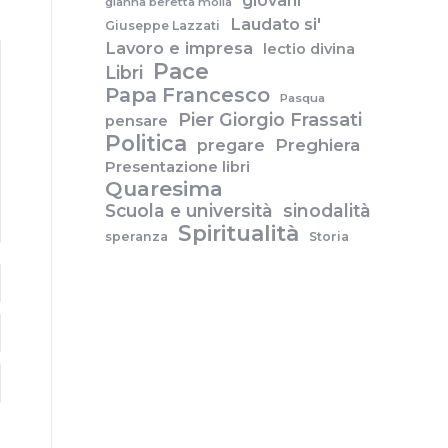
giovani
gianna beretta molla
Laudato si'
Giuseppe Lazzati
Lavoro e impresa
lectio divina
Pace
Libri
Papa Francesco
Pasqua
Pier Giorgio Frassati
pensare
Politica
pregare
Preghiera
Presentazione libri
Quaresima
Scuola e università
sinodalità
Spiritualità
speranza
Storia