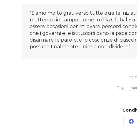
“Siamo molto grati verso tutte quelle iniziat
mettendo in campo, come lo è la Global Sumu
essere occasioni per ritrovare percorsi condiv
che i governi e le istituzioni osino la pace co
disarmare le parole, e le coscienze di ciascuno
possano finalmente unire e non dividere”.
22 
Tags:
Attu
Condi
Co
su