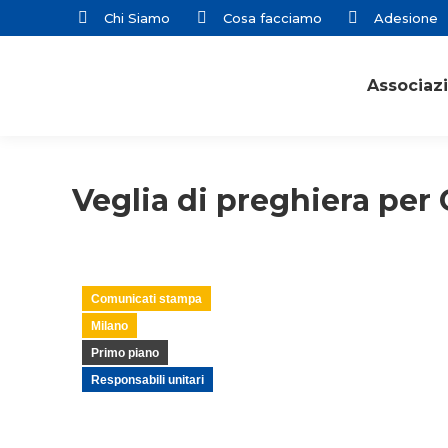
Chi Siamo
Cosa facciamo
Adesione
Associaz
Veglia di preghiera per
Comunicati stampa
Milano
Primo piano
Responsabili unitari