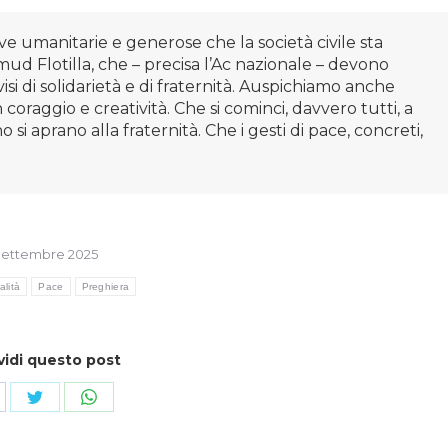
ive umanitarie e generose che la società civile sta
d Flotilla, che – precisa l’Ac nazionale – devono
isi di solidarietà e di fraternità. Auspichiamo anche
n coraggio e creatività. Che si cominci, davvero tutti, a
 si aprano alla fraternità. Che i gesti di pace, concreti,
Settembre 2025
alità
Pace
Preghiera
vidi questo post
ndividi
Condividi
Condividi
su
su