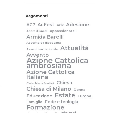
Argomenti
Adesione
AcFest
AC7
ACR
appassionarsi
Adoro il lunedì
Armida Barelli
Assemblea diocesana
Attualità
Assemblea nazionale
Avvento
Azione Cattolica
ambrosiana
Azione Cattolica
italiana
Chiesa
Carlo Maria Martini
Chiesa di Milano
Donna
Estate
Educazione
Europa
Fede e teologia
Famiglia
Formazione