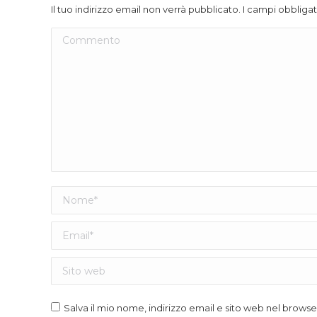
Il tuo indirizzo email non verrà pubblicato. I campi obblig
Commento
Nome *
Email *
Sito web
Salva il mio nome, indirizzo email e sito web nel brow