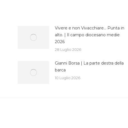
cebook
Twitter
WhatsApp
Vivere e non Vivacchiare… Punta in
alto. | Il campo diocesano medie
2026
28 Luglio 2026
Gianni Borsa | La parte destra della
barca
10 Luglio 2026