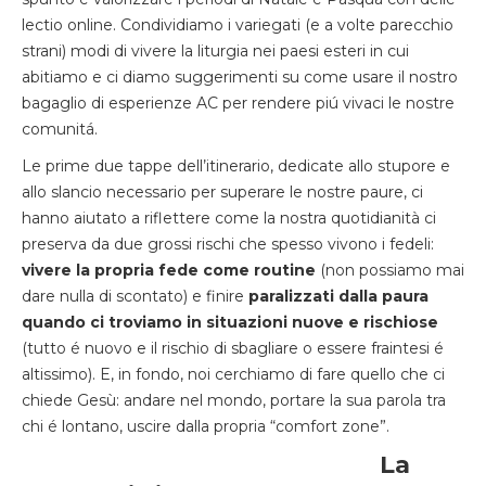
lectio online. Condividiamo i variegati (e a volte parecchio
strani) modi di vivere la liturgia nei paesi esteri in cui
abitiamo e ci diamo suggerimenti su come usare il nostro
bagaglio di esperienze AC per rendere piú vivaci le nostre
comunitá.
Le prime due tappe dell’itinerario, dedicate allo stupore e
allo slancio necessario per superare le nostre paure, ci
hanno aiutato a riflettere come la nostra quotidianità ci
preserva da due grossi rischi che spesso vivono i fedeli:
vivere la propria fede come routine
(non possiamo mai
dare nulla di scontato) e finire
paralizzati dalla paura
quando ci troviamo in situazioni nuove e rischiose
(tutto é nuovo e il rischio di sbagliare o essere fraintesi é
altissimo). E, in fondo, noi cerchiamo di fare quello che ci
chiede Gesù: andare nel mondo, portare la sua parola tra
chi é lontano, uscire dalla propria “comfort zone”.
La