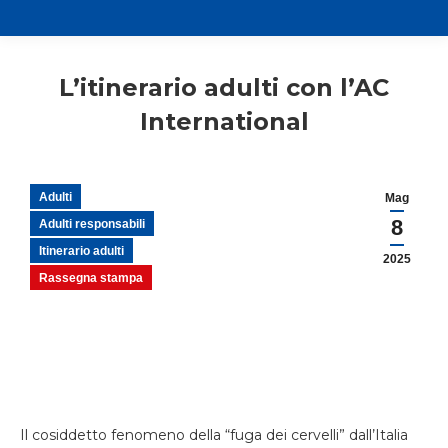
L’itinerario adulti con l’AC
International
Adulti
Mag
8
Adulti responsabili
Itinerario adulti
2025
Rassegna stampa
Il cosiddetto fenomeno della “fuga dei cervelli” dall’Italia