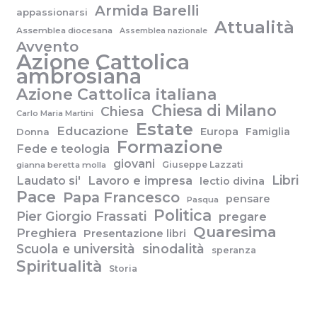
Armida Barelli
appassionarsi
Attualità
Assemblea diocesana
Assemblea nazionale
Avvento
Azione Cattolica
ambrosiana
Azione Cattolica italiana
Chiesa di Milano
Chiesa
Carlo Maria Martini
Estate
Educazione
Europa
Famiglia
Donna
Formazione
Fede e teologia
giovani
Giuseppe Lazzati
gianna beretta molla
Libri
Laudato si'
Lavoro e impresa
lectio divina
Pace
Papa Francesco
pensare
Pasqua
Politica
Pier Giorgio Frassati
pregare
Quaresima
Preghiera
Presentazione libri
Scuola e università
sinodalità
speranza
Spiritualità
Storia