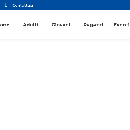
Contattaci
ione
Adulti
Giovani
Ragazzi
Eventi
ACR
ACR Educatori
Primo piano