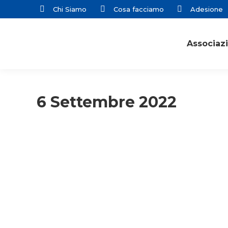
Chi Siamo
Cosa facciamo
Adesione
Associaz
6 Settembre 2022
Primo piano
Studenti