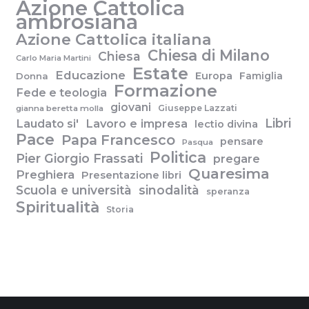
Azione Cattolica
ambrosiana
Azione Cattolica italiana
Chiesa di Milano
Chiesa
Carlo Maria Martini
Estate
Educazione
Europa
Famiglia
Donna
Formazione
Fede e teologia
giovani
Giuseppe Lazzati
gianna beretta molla
Libri
Laudato si'
Lavoro e impresa
lectio divina
Pace
Papa Francesco
pensare
Pasqua
Politica
Pier Giorgio Frassati
pregare
Quaresima
Preghiera
Presentazione libri
Scuola e università
sinodalità
speranza
Spiritualità
Storia