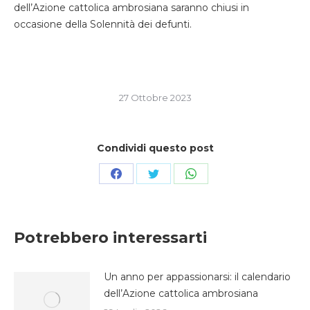
dell’Azione cattolica ambrosiana saranno chiusi in
occasione della Solennità dei defunti.
27 Ottobre 2023
Condividi questo post
Condividi
Condividi
Condividi
su
su
su
Facebook
Twitter
WhatsApp
Potrebbero interessarti
Un anno per appassionarsi: il calendario
dell’Azione cattolica ambrosiana