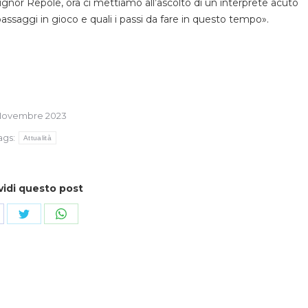
gnor Repole, ora ci mettiamo all’ascolto di un interprete acuto
ssaggi in gioco e quali i passi da fare in questo tempo».
Novembre 2023
ags:
Attualità
vidi questo post
ndividi
Condividi
Condividi
su
su
cebook
Twitter
WhatsApp