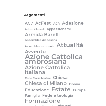
Argomenti
Adesione
AcFest
AC7
ACR
appassionarsi
Adoro il lunedì
Armida Barelli
Assemblea diocesana
Attualità
Assemblea nazionale
Avvento
Azione Cattolica
ambrosiana
Azione Cattolica
italiana
Chiesa
Carlo Maria Martini
Chiesa di Milano
Donna
Estate
Educazione
Europa
Fede e teologia
Famiglia
Formazione