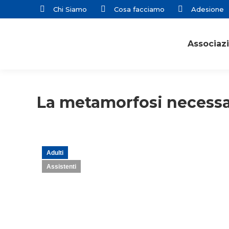
Chi Siamo
Cosa facciamo
Adesione
Associaz
La metamorfosi necessa
Adulti
Assistenti