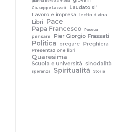
giovani
gianna beretta molla
Laudato si'
Giuseppe Lazzati
Lavoro e impresa
lectio divina
Pace
Libri
Papa Francesco
Pasqua
Pier Giorgio Frassati
pensare
Politica
pregare
Preghiera
Presentazione libri
Quaresima
Scuola e università
sinodalità
Spiritualità
speranza
Storia