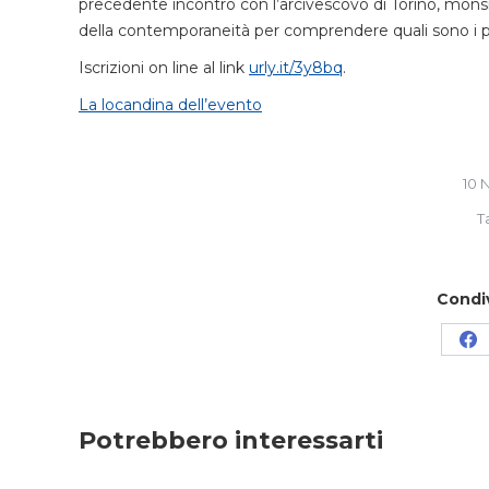
precedente incontro con l’arcivescovo di Torino, monsi
della contemporaneità per comprendere quali sono i pa
Iscrizioni on line al link
urly.it/3y8bq
.
La locandina dell’evento
10 
T
Condi
Co
su
Fa
Potrebbero interessarti