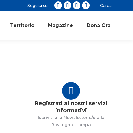
Seguici su:
Cerca:
Cerca
Facebook
Twitter
Instagram
YouTube
page
page
page
page
opens
opens
opens
opens
Territorio
Magazine
Dona Ora
in
in
in
in
new
new
new
new
window
window
window
window
Registrati ai nostri servizi
informativi
Iscriviti alla Newsletter e/o alla
Rassegna stampa