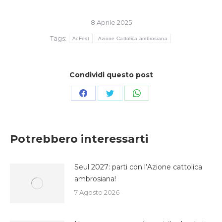
8 Aprile 2025
Tags:
AcFest
Azione Cattolica ambrosiana
Condividi questo post
Condividi
Condividi
Condividi
su
su
su
Facebook
Twitter
WhatsApp
Potrebbero interessarti
Seul 2027: parti con l’Azione cattolica
ambrosiana!
7 Agosto 2026