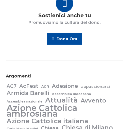
Sostienici anche tu
Promuoviamo la cultura del dono.
Dona Ora
Argomenti
Adesione
AcFest
AC7
appassionarsi
ACR
Armida Barelli
Assemblea diocesana
Attualità
Avvento
Assemblea nazionale
Azione Cattolica
ambrosiana
Azione Cattolica italiana
Chiesa di Milano
Chiesa
Carlo Maria Martini