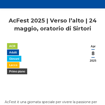
AcFest 2025 | Verso l’alto | 24
maggio, oratorio di Sirtori
ACR
Apr
8
Adulti
Giovani
2025
Lecco
Primo piano
AcFest è una giornata speciale per vivere la passione per