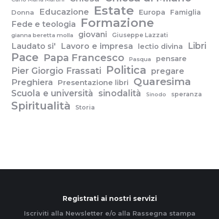
Estate
Educazione
Europa
Famiglia
Donna
Formazione
Fede e teologia
giovani
Giuseppe Lazzati
gianna beretta molla
Libri
Laudato si'
Lavoro e impresa
lectio divina
Pace
Papa Francesco
pensare
Pasqua
Politica
Pier Giorgio Frassati
pregare
Quaresima
Preghiera
Presentazione libri
Scuola e università
sinodalità
speranza
Sinodo
Spiritualità
Storia
Registrati ai nostri servizi
Iscriviti alla Newsletter e/o alla Rassegna stampa