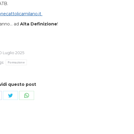
ATB.
necattolicamilano.it
o anno… ad
Alta Definizione
!
0 Luglio 2025
gs:
Formazione
vidi questo post
ndividi
Condividi
Condividi
su
su
cebook
Twitter
WhatsApp