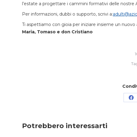
l’estate a progettare i cammini formativi delle nostre 
Per informazioni, dubbi o supporto, scrivi a:
adulti@azio
Ti aspettiamo con gioia per iniziare insieme un nuov
Maria, Tomaso e don Cristiano
1
Ta
Condi
Co
su
Fa
Potrebbero interessarti