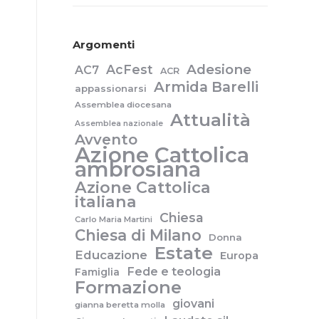
Argomenti
Adesione
AcFest
AC7
ACR
Armida Barelli
appassionarsi
Assemblea diocesana
Attualità
Assemblea nazionale
Avvento
Azione Cattolica
ambrosiana
Azione Cattolica
italiana
Chiesa
Carlo Maria Martini
Chiesa di Milano
Donna
Estate
Educazione
Europa
Fede e teologia
Famiglia
Formazione
giovani
gianna beretta molla