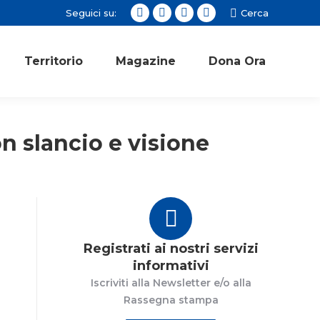
Seguici su:
Cerca:
Cerca
Facebook
Twitter
Instagram
YouTube
page
page
page
page
opens
opens
opens
opens
Territorio
Magazine
Dona Ora
in
in
in
in
new
new
new
new
window
window
window
window
n slancio e visione
Registrati ai nostri servizi
informativi
Iscriviti alla Newsletter e/o alla
Rassegna stampa