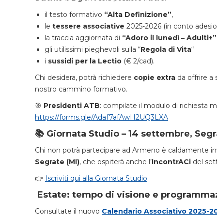
il testo formativo
“Alta Definizione”
,
le
tessere associative
2025-2026 (in conto adesio
la traccia aggiornata di
“Adoro il lunedì – Adulti+”
gli utilissimi pieghevoli sulla “
Regola di Vita
“
i
sussidi per la Lectio
(€ 2/cad).
Chi desidera, potrà richiedere
copie extra
da offrire a
nostro cammino formativo.
🎯
Presidenti ATB
: compilate il modulo di richiesta ma
https://forms.gle/Adaf7afAwH2UQ3LXA
📚 Giornata Studio – 14 settembre, Segr
Chi non potrà partecipare ad Armeno è caldamente inv
Segrate (MI)
, che ospiterà anche l’
IncontrACi
del set
👉
Iscriviti qui alla Giornata Studio
Estate: tempo di visione e programma
Consultate il nuovo
Calendario Associativo 2025-2