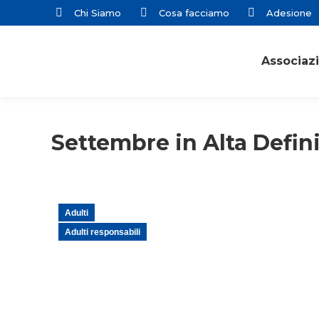
Chi Siamo
Cosa facciamo
Adesione
Associaz
Settembre in Alta Defin
Adulti
Adulti responsabili