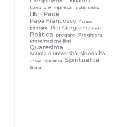
Laudato si'
Giuseppe Lazzati
Lavoro e impresa
lectio divina
Pace
Libri
Papa Francesco
Pasqua
Pier Giorgio Frassati
pensare
Politica
pregare
Preghiera
Presentazione libri
Quaresima
Scuola e università
sinodalità
Spiritualità
speranza
Sinodo
Storia