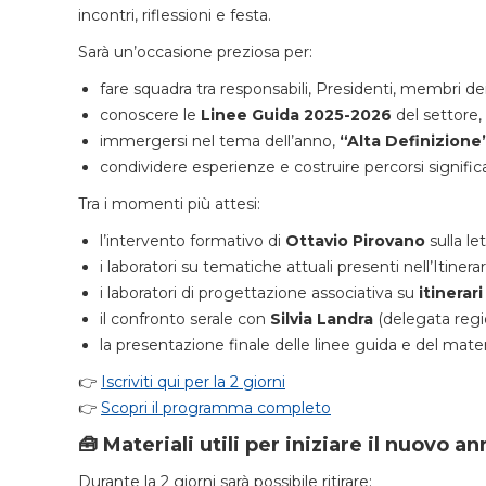
incontri, riflessioni e festa.
Sarà un’occasione preziosa per:
fare squadra tra responsabili, Presidenti, membri dei
conoscere le
Linee Guida 2025-2026
del settore,
immergersi nel tema dell’anno,
“Alta Definizione
condividere esperienze e costruire percorsi significa
Tra i momenti più attesi:
l’intervento formativo di
Ottavio Pirovano
sulla le
i laboratori su tematiche attuali presenti nell’Itiner
i laboratori di progettazione associativa su
itinerari
il confronto serale con
Silvia Landra
(delegata regi
la presentazione finale delle linee guida e del mate
👉
Iscriviti qui per la 2 giorni
👉
Scopri il programma completo
🧰 Materiali utili per iniziare il nuovo a
Durante la 2 giorni sarà possibile ritirare: