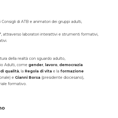
 Consigli di ATB e animatori dei gruppi adulti,
”
, attraverso laboratori interattivi e strumenti formativi,
tivi.
ttura della realtà con sguardo adulto,
ario Adulti, come
gender
,
lavoro
,
democrazia
 di qualità
, la
Regola di vita
e la
formazione
onale) e
Gianni Borsa
(presidente diocesano),
riale formativo.
nno