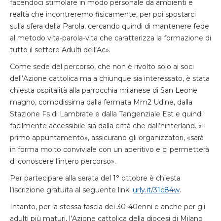
facendoci stimolare in modo personale da ambienti e
realtà che incontreremo fisicamente, per poi spostarci
sulla sfera della Parola, cercando quindi di mantenere fede
al metodo vita-parola-vita che caratterizza la formazione di
tutto il settore Adulti dell’Ac».
Come sede del percorso, che non è rivolto solo ai soci
dell’Azione cattolica ma a chiunque sia interessato, è stata
chiesta ospitalità alla parrocchia milanese di San Leone
magno, comodissima dalla fermata Mm2 Udine, dalla
Stazione Fs di Lambrate e dalla Tangenziale Est e quindi
facilmente accessibile sia dalla città che dall’hinterland. «Il
primo appuntamento», assicurano gli organizzatori, «sarà
in forma molto conviviale con un aperitivo e ci permetterà
di conoscere l’intero percorso».
Per partecipare alla serata del 1° ottobre è chiesta
l’iscrizione gratuita al seguente link:
urly.it/31c84w
.
Intanto, per la stessa fascia dei 30-40enni e anche per gli
adulti più maturi, l’Azione cattolica della diocesi di Milano