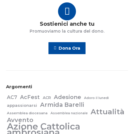
Sostienici anche tu
Promuoviamo la cultura del dono.
Dona Ora
Argomenti
Adesione
AcFest
AC7
ACR
Adoro il lunedì
Armida Barelli
appassionarsi
Attualità
Assemblea diocesana
Assemblea nazionale
Avvento
Azione Cattolica
ambrosiana