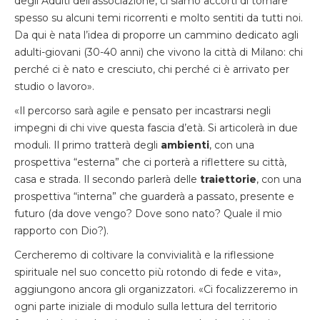
degli Adulti dell’associazione, ci siamo accorti di tornare
spesso su alcuni temi ricorrenti e molto sentiti da tutti noi.
Da qui è nata l’idea di proporre un cammino dedicato agli
adulti-giovani (30-40 anni) che vivono la città di Milano: chi
perché ci è nato e cresciuto, chi perché ci è arrivato per
studio o lavoro».
«Il percorso sarà agile e pensato per incastrarsi negli
impegni di chi vive questa fascia d’età. Si articolerà in due
moduli. Il primo tratterà degli
ambienti
, con una
prospettiva “esterna” che ci porterà a riflettere su città,
casa e strada. Il secondo parlerà delle
traiettorie
, con una
prospettiva “interna” che guarderà a passato, presente e
futuro (da dove vengo? Dove sono nato? Quale il mio
rapporto con Dio?).
Cercheremo di coltivare la convivialità e la riflessione
spirituale nel suo concetto più rotondo di fede e vita»,
aggiungono ancora gli organizzatori. «Ci focalizzeremo in
ogni parte iniziale di modulo sulla lettura del territorio