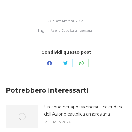
26 Settembre 2025
Tags:
Azione Cattolica ambrosiana
Condividi questo post
Condividi
Condividi
Condividi
su
su
su
Facebook
Twitter
WhatsApp
Potrebbero interessarti
Un anno per appassionarsi: il calendario
dell’Azione cattolica ambrosiana
29 Luglio 2026