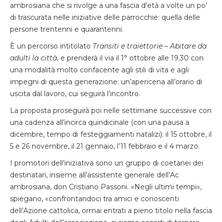
ambrosiana che si rivolge a una fascia d’età a volte un po’
di trascurata nelle iniziative delle parrocchie: quella delle
persone trentenni e quarantenni.
È un percorso intitolato
Transiti e traiettorie – Abitare da
adulti la città
, e prenderà il via il 1° ottobre alle 19.30 con
una modalità molto confacente agli stili di vita e agli
impegni di questa generazione: un’apericena all’orario di
uscita dal lavoro, cui seguirà l’incontro.
La proposta proseguirà poi nelle settimane successive con
una cadenza all’incirca quindicinale (con una pausa a
dicembre, tempo di festeggiamenti natalizi): il 15 ottobre, il
5 e 26 novembre, il 21 gennaio, l’11 febbraio e il 4 marzo.
I promotori dell’iniziativa sono un gruppo di coetanei dei
destinatari, insieme all’assistente generale dell’Ac
ambrosiana, don Cristiano Passoni. «Negli ultimi tempi»,
spiegano, «confrontandoci tra amici e conoscenti
dell’Azione cattolica, ormai entrati a pieno titolo nella fascia