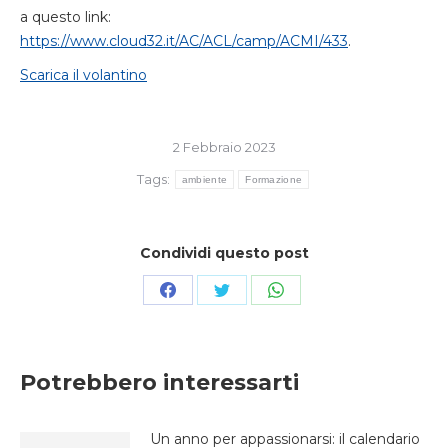
a questo link:
https://www.cloud32.it/AC/ACL/camp/ACMI/433
.
Scarica il volantino
2 Febbraio 2023
Tags:
ambiente
Formazione
Condividi questo post
Condividi
Condividi
Condividi
su
su
su
Facebook
Twitter
WhatsApp
Potrebbero interessarti
Un anno per appassionarsi: il calendario