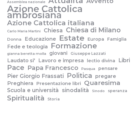
Attualità
Avvento
Assemblea nazionale
Azione Cattolica
ambrosiana
Azione Cattolica italiana
Chiesa di Milano
Chiesa
Carlo Maria Martini
Estate
Educazione
Europa
Famiglia
Donna
Formazione
Fede e teologia
giovani
Giuseppe Lazzati
gianna beretta molla
Libri
Laudato si'
Lavoro e impresa
lectio divina
Pace
Papa Francesco
pensare
Pasqua
Politica
Pier Giorgio Frassati
pregare
Quaresima
Preghiera
Presentazione libri
Scuola e università
sinodalità
speranza
Sinodo
Spiritualità
Storia