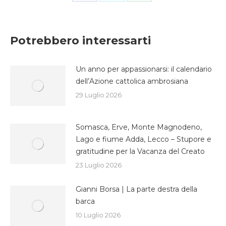
Condividi
Condividi
Condividi
su
su
su
Facebook
Twitter
WhatsApp
Potrebbero interessarti
Un anno per appassionarsi: il calendario
dell’Azione cattolica ambrosiana
29 Luglio 2026
Somasca, Erve, Monte Magnodeno,
Lago e fiume Adda, Lecco – Stupore e
gratitudine per la Vacanza del Creato
23 Luglio 2026
Gianni Borsa | La parte destra della
barca
10 Luglio 2026