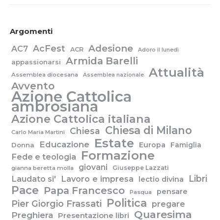
Argomenti
Adesione
AcFest
AC7
ACR
Adoro il lunedì
Armida Barelli
appassionarsi
Attualità
Assemblea diocesana
Assemblea nazionale
Avvento
Azione Cattolica
ambrosiana
Azione Cattolica italiana
Chiesa di Milano
Chiesa
Carlo Maria Martini
Estate
Educazione
Europa
Famiglia
Donna
Formazione
Fede e teologia
giovani
Giuseppe Lazzati
gianna beretta molla
Libri
Laudato si'
Lavoro e impresa
lectio divina
Pace
Papa Francesco
pensare
Pasqua
Politica
Pier Giorgio Frassati
pregare
Quaresima
Preghiera
Presentazione libri