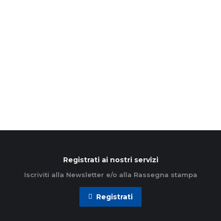
11 Dicembre 2023
L’Azione cattolica ambrosiana ha avviato il
cammino assembleare che ogni tre anni la porta
ad una fase di verifica del cammino svolto, al
rilancio degli…
Leggi di più
Registrati ai nostri servizi
Iscriviti alla Newsletter e/o alla Rassegna stampa
Registrati