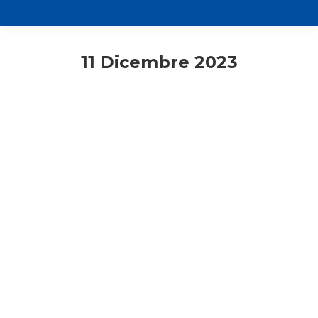
11 Dicembre 2023
Adulti
Lecco
Cammino assembleare 2024.
Rinnovate le cariche a Lecco