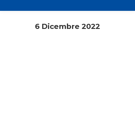
6 Dicembre 2022
ACR
Adesione
Adulti
Giovani
Giornata dell’adesione all’Azione
Cattolica