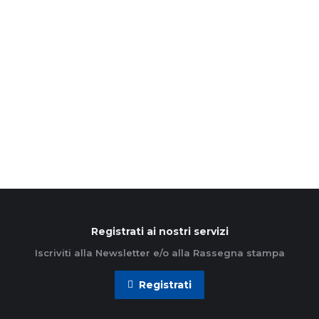
Povertà: Comunità di Sant’Egidio,
quasi il 10% degli italiani in
difficoltà. Con la pandemia boom di
pasti e pacchi distribuiti
6 Dicembre 2022
Leggi di più
Registrati ai nostri servizi
Iscriviti alla Newsletter e/o alla Rassegna stampa
Registrati