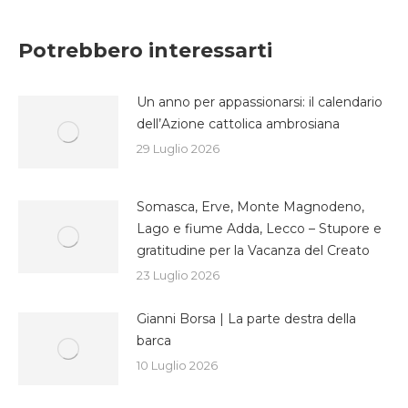
su
su
su
Facebook
Twitter
WhatsApp
Potrebbero interessarti
Un anno per appassionarsi: il calendario
dell’Azione cattolica ambrosiana
29 Luglio 2026
Somasca, Erve, Monte Magnodeno,
Lago e fiume Adda, Lecco – Stupore e
gratitudine per la Vacanza del Creato
23 Luglio 2026
Gianni Borsa | La parte destra della
barca
10 Luglio 2026