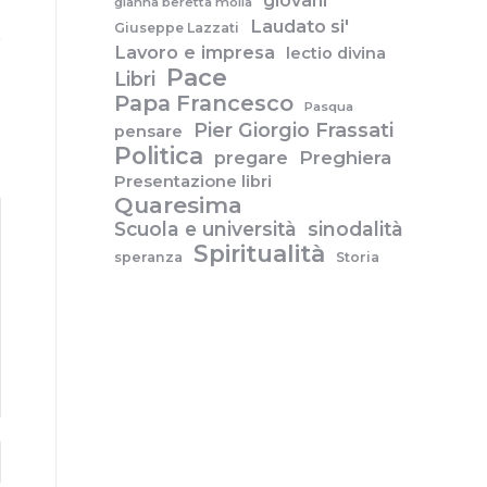
giovani
gianna beretta molla
Laudato si'
Giuseppe Lazzati
Lavoro e impresa
lectio divina
Pace
Libri
Papa Francesco
Pasqua
Pier Giorgio Frassati
pensare
Politica
pregare
Preghiera
Presentazione libri
Quaresima
Scuola e università
sinodalità
Spiritualità
speranza
Storia