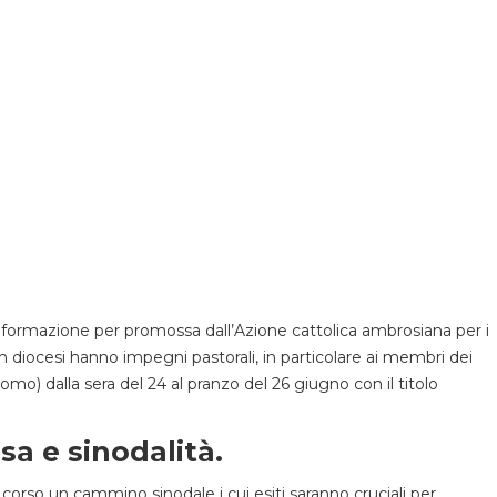
 di formazione per promossa dall’Azione cattolica ambrosiana per i
in diocesi hanno impegni pastorali, in particolare ai membri dei
Como) dalla sera del 24 al pranzo del 26 giugno con il titolo
sa e sinodalità.
n corso un cammino sinodale i cui esiti saranno cruciali per