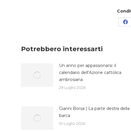
Condi
Co
su
Fa
Potrebbero interessarti
Un anno per appassionarsi: il
calendario dell’Azione cattolica
ambrosiana
29 Luglio 2026
Gianni Borsa | La parte destra della
barca
10 Luglio 2026