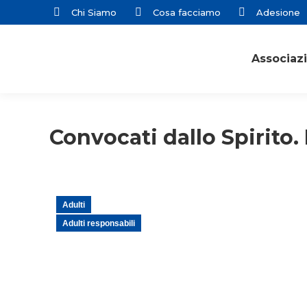
Chi Siamo
Cosa facciamo
Adesione
Associaz
Convocati dallo Spirito.
Adulti
Adulti responsabili