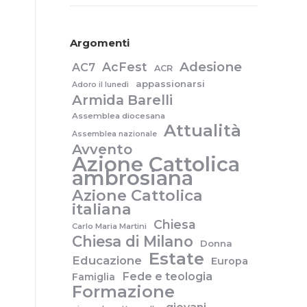
Argomenti
Adesione
AcFest
AC7
ACR
appassionarsi
Adoro il lunedì
Armida Barelli
Assemblea diocesana
Attualità
Assemblea nazionale
Avvento
Azione Cattolica
ambrosiana
Azione Cattolica
italiana
Chiesa
Carlo Maria Martini
Chiesa di Milano
Donna
Estate
Educazione
Europa
Fede e teologia
Famiglia
Formazione