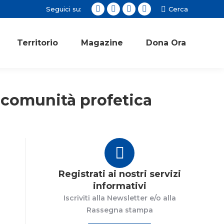
Seguici su:
Cerca:
Cerca
Facebook
Twitter
Instagram
YouTube
page
page
page
page
opens
opens
opens
opens
Territorio
Magazine
Dona Ora
in
in
in
in
new
new
new
new
window
window
window
window
a comunità profetica
Registrati ai nostri servizi
informativi
Iscriviti alla Newsletter e/o alla
Rassegna stampa