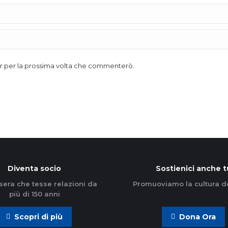
ser per la prossima volta che commenterò.
Diventa socio
Sostienici anche t
sera che tesse relazioni da
Promuoviamo la cultura d
più di 150 anni
Scopri di più
Dona Ora