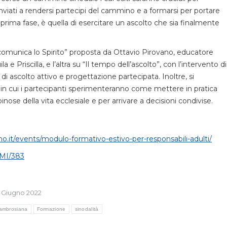
 inviati a rendersi partecipi del cammino e a formarsi per portare
a prima fase, è quella di esercitare un ascolto che sia finalmente
 comunica lo Spirito” proposta da Ottavio Pirovano, educatore
 e Priscilla, e l’altra su “Il tempo dell’ascolto”, con l’intervento di
e di ascolto attivo e progettazione partecipata. Inoltre, si
 in cui i partecipanti sperimenteranno come mettere in pratica
inose della vita ecclesiale e per arrivare a decisioni condivise.
no.it/events/modulo-formativo-estivo-per-responsabili-adulti/
CMI/383
 Giugno 2022
 ambrosiana
Formazione
sinodalità