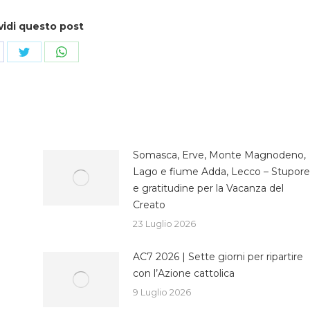
vidi questo post
ndividi
Condividi
Condividi
su
su
cebook
Twitter
WhatsApp
Somasca, Erve, Monte Magnodeno,
Lago e fiume Adda, Lecco – Stupore
e gratitudine per la Vacanza del
Creato
23 Luglio 2026
AC7 2026 | Sette giorni per ripartire
con l’Azione cattolica
9 Luglio 2026