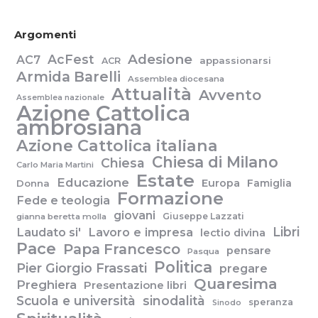
Argomenti
Adesione
AcFest
AC7
appassionarsi
ACR
Armida Barelli
Assemblea diocesana
Attualità
Avvento
Assemblea nazionale
Azione Cattolica
ambrosiana
Azione Cattolica italiana
Chiesa di Milano
Chiesa
Carlo Maria Martini
Estate
Educazione
Europa
Famiglia
Donna
Formazione
Fede e teologia
giovani
Giuseppe Lazzati
gianna beretta molla
Libri
Laudato si'
Lavoro e impresa
lectio divina
Pace
Papa Francesco
pensare
Pasqua
Politica
Pier Giorgio Frassati
pregare
Quaresima
Preghiera
Presentazione libri
Scuola e università
sinodalità
speranza
Sinodo