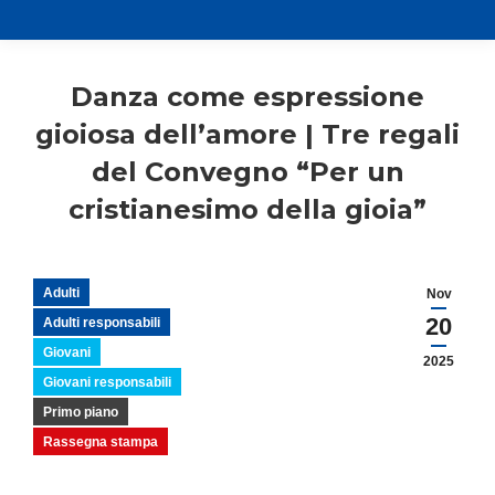
Danza come espressione
gioiosa dell’amore | Tre regali
del Convegno “Per un
cristianesimo della gioia”
Adulti
Nov
20
Adulti responsabili
Giovani
2025
Giovani responsabili
Primo piano
Rassegna stampa