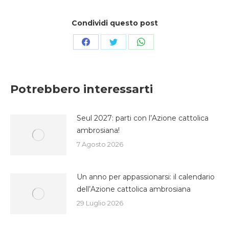
Condividi questo post
Condividi
Condividi
Condividi
su
su
su
Facebook
Twitter
WhatsApp
Potrebbero interessarti
Seul 2027: parti con l’Azione cattolica
ambrosiana!
7 Agosto 2026
Un anno per appassionarsi: il calendario
dell’Azione cattolica ambrosiana
29 Luglio 2026