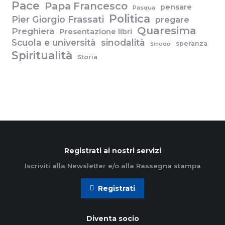
Pace
Papa Francesco
pensare
Pasqua
Politica
Pier Giorgio Frassati
pregare
Quaresima
Preghiera
Presentazione libri
Scuola e università
sinodalità
speranza
Sinodo
Spiritualità
Storia
Registrati ai nostri servizi
Iscriviti alla Newsletter e/o alla Rassegna stampa
Registrati
Diventa socio