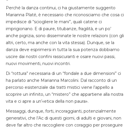
Perché la danza continui, ci ha giustamente suggerito
Marianna Platé, è necessario che riconosciamo che cosa ci
impedisce di “sciogliere le mani”, quali catene ci
imprigionano. E di paure, titubanze, fragilità, e un po’
anche pigrizia, sono disseminate le nostre relazioni (con gli
altri, certo, ma anche con la vita stessa). Dunque, se la
danza deve esprimersi in tutta la sua potenza dobbiamo
uscire dai nostri confini rassicuranti e osare nuovi passi,
nuovi movimenti, nuovi incontri.
Di “rottura” necessaria di un “fondale a due dimensioni” ci
ha parlato anche Marianna Marcolini. Dal racconto di un
percorso esistenziale dai tratti mistici viene l’appello a
scoprire un infinito, un “mistero” che appartiene alla nostra
vita e ci apre a un’«etica della non paura».
Messaggi, dunque, forti, incoraggianti, potenzialmente
generativi, che l’Ac di questi giorni, di adulti e giovani, non
deve far altro che raccogliere con coraggio per proseguire