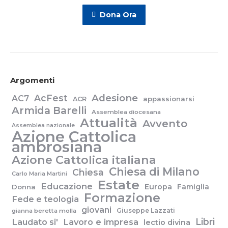
Dona Ora
Argomenti
Adesione
AcFest
AC7
appassionarsi
ACR
Armida Barelli
Assemblea diocesana
Attualità
Avvento
Assemblea nazionale
Azione Cattolica
ambrosiana
Azione Cattolica italiana
Chiesa di Milano
Chiesa
Carlo Maria Martini
Estate
Educazione
Europa
Famiglia
Donna
Formazione
Fede e teologia
giovani
Giuseppe Lazzati
gianna beretta molla
Libri
Laudato si'
Lavoro e impresa
lectio divina