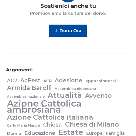
Sostienici anche tu
Promuoviamo la cultura del dono.
Dona Ora
Argomenti
Adesione
AcFest
AC7
appassionarsi
ACR
Armida Barelli
Assemblea diocesana
Attualità
Avvento
Assemblea nazionale
Azione Cattolica
ambrosiana
Azione Cattolica italiana
Chiesa di Milano
Chiesa
Carlo Maria Martini
Estate
Educazione
Europa
Famiglia
Donna