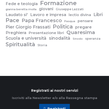
Formazione
Fede e teologia
giovani
Giuseppe Lazzati
gianna beretta molla
Libri
Laudato si'
Lavoro e impresa
lectio divina
Pace
Papa Francesco
pensare
Pasqua
Politica
Pier Giorgio Frassati
pregare
Quaresima
Preghiera
Presentazione libri
Scuola e università
sinodalità
speranza
Sinodo
Spiritualità
Storia
Registrati ai nostri servizi
Iscriviti alla Newsletter e/o alla Rassegna stampa
Registrati