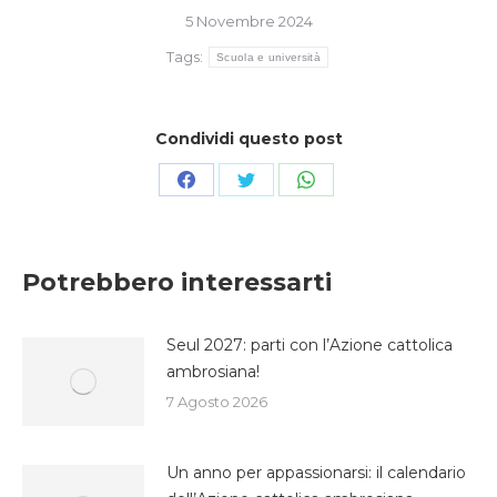
5 Novembre 2024
Tags:
Scuola e università
Condividi questo post
Condividi
Condividi
Condividi
su
su
su
Facebook
Twitter
WhatsApp
Potrebbero interessarti
Seul 2027: parti con l’Azione cattolica
ambrosiana!
7 Agosto 2026
Un anno per appassionarsi: il calendario