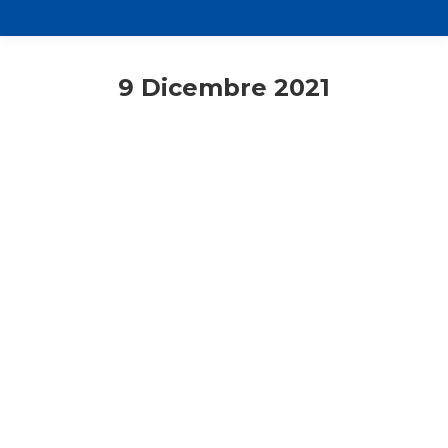
9 Dicembre 2021
Adesione
Adulti più
Primo piano
Marisa Sfondrini: “Dall’Ac non si va
mai in pensione!”