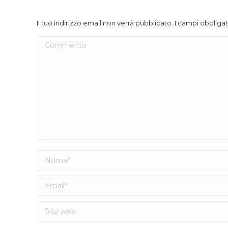
Il tuo indirizzo email non verrà pubblicato. I campi obblig
Commento
Nome *
Email *
Sito web