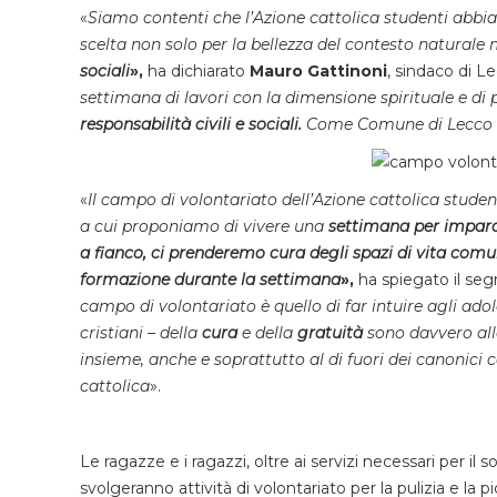
«
Siamo contenti che l’Azione cattolica studenti abbia s
scelta non solo per la bellezza del contesto natural
sociali
»,
ha dichiarato
Mauro Gattinoni
, sindaco di Le
settimana di lavori con la dimensione spirituale e di
responsabilità civili e sociali.
Come Comune di Lecco vi 
«
Il campo di volontariato dell’Azione cattolica student
a cui proponiamo di vivere una
settimana per imparar
a fianco, ci prenderemo cura degli spazi di vita comu
formazione durante la settimana
»,
ha spiegato il seg
campo di volontariato è quello di far intuire agli ado
cristiani – della
cura
e della
gratuità
sono davvero alla
insieme, anche e soprattutto al di fuori dei canonici c
cattolica
».
Le ragazze e i ragazzi, oltre ai servizi necessari per il 
svolgeranno attività di volontariato per la pulizia e l