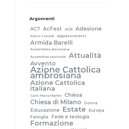
Argomenti
Adesione
AcFest
AC7
ACR
appassionarsi
Adoro il lunedì
Armida Barelli
Assemblea diocesana
Attualità
Assemblea nazionale
Avvento
Azione Cattolica
ambrosiana
Azione Cattolica
italiana
Chiesa
Carlo Maria Martini
Chiesa di Milano
Donna
Estate
Educazione
Europa
Fede e teologia
Famiglia
Formazione