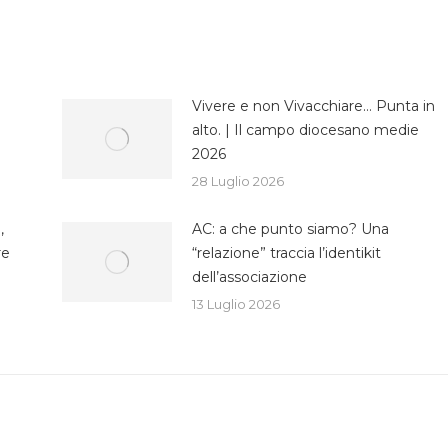
su
su
cebook
Twitter
WhatsApp
Vivere e non Vivacchiare… Punta in
alto. | Il campo diocesano medie
2026
28 Luglio 2026
,
AC: a che punto siamo? Una
re
“relazione” traccia l’identikit
dell’associazione
13 Luglio 2026