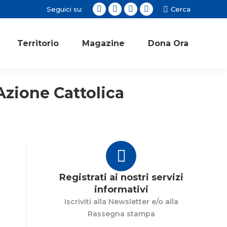
Seguici su:
Cerca:
Cerca
Facebook
Twitter
Instagram
YouTube
page
page
page
page
opens
opens
opens
opens
Territorio
Magazine
Dona Ora
in
in
in
in
new
new
new
new
window
window
window
window
Azione Cattolica
Registrati ai nostri servizi
informativi
Iscriviti alla Newsletter e/o alla
Rassegna stampa