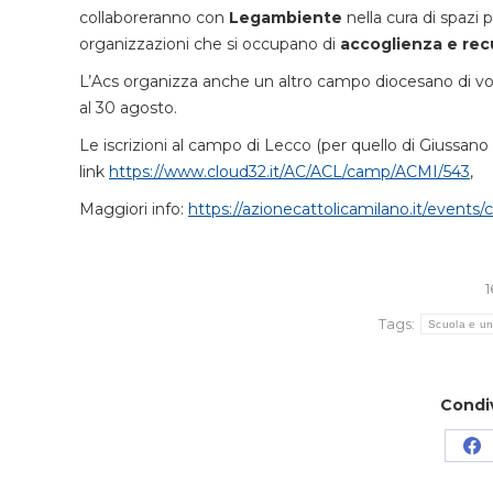
collaboreranno con
Legambiente
nella cura di spazi 
organizzazioni che si occupano di
accoglienza e rec
L’Acs organizza anche un altro campo diocesano di volo
al 30 agosto.
Le iscrizioni al campo di Lecco (per quello di Giussano
link
https://www.cloud32.it/AC/ACL/camp/ACMI/543
,
Maggiori info:
https://azionecattolicamilano.it/events
1
Tags:
Scuola e un
Condi
Co