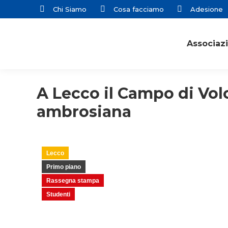
Chi Siamo
Cosa facciamo
Adesione
Associaz
A Lecco il Campo di Volo
ambrosiana
Lecco
Primo piano
Rassegna stampa
Studenti