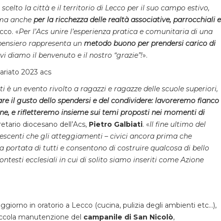
celto la città e il territorio di Lecco per il suo campo estivo,
e ma anche
per la ricchezza delle realtà associative, parrocchiali e
cco. «
Per l’Acs unire l’esperienza pratica e comunitaria di una
 pensiero rappresenta un
metodo buono per prendersi carico di
diamo il benvenuto e il nostro “grazie”!
».
i è un evento rivolto a ragazzi e ragazze delle scuole superiori,
e il gusto dello spendersi e del condividere: lavoreremo fianco
ne, e rifletteremo insieme sui temi proposti nei momenti di
retario diocesano dell’Acs,
Pietro Galbiati
. «
Il fine ultimo del
lescenti che gli atteggiamenti – civici ancora prima che
 portata di tutti e consentono di costruire qualcosa di bello
ontesti ecclesiali in cui di solito siamo inseriti come Azione
soggiorno in oratorio a Lecco (cucina, pulizia degli ambienti etc…),
a piccola manutenzione del
campanile di San Nicolò
,