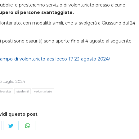
pubblici e presteranno servizio di volontariato presso alcune
upero di persone svantaggiate.
ntariato, con modalità simili, che si svolgerà a Giussano dal 24
 i posti sono esauriti) sono aperte fino al 4 agosto al seguente
/campo-di-volontariato-acs-lecco-17-23-agosto-2024/
6 Luglio 2024
iversità
studenti
volontariato
vidi questo post
ndividi
Condividi
Condividi