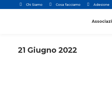
Chi Siamo
Cosa facciamo
Adesione
Associaz
21 Giugno 2022
ACR
ACR Educatori