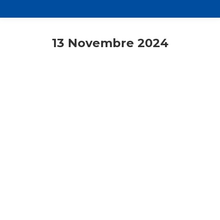
13 Novembre 2024
Varese
Ritiro spirituale d’Avvento 2024 a
Tradate