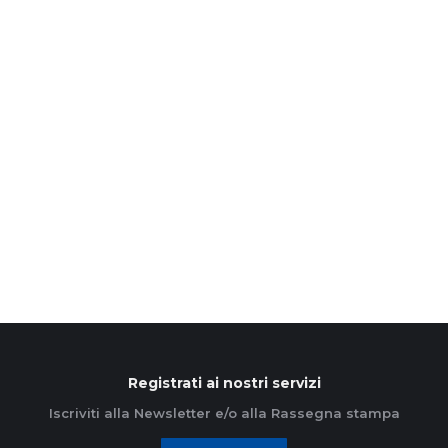
Il messaggio di pace dell’Acr al
convegno di Caritas Ambrosiana
13 Novembre 2024
Sebastiano e Simone: sono di Palazzolo i due
ragazzi dell’Acr che sabato 9 novembre hanno
portato il loro “messaggio di pace” al convegno
annuale della…
Leggi di più
Registrati ai nostri servizi
Iscriviti alla Newsletter e/o alla Rassegna stampa