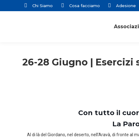
Chi Siamo
Cosa facciamo
Adesione
Associaz
26-28 Giugno | Esercizi s
Con tutto il cuo
La Paro
Al di là del Giordano, nel deserto, nell’Aravà, di fronte al