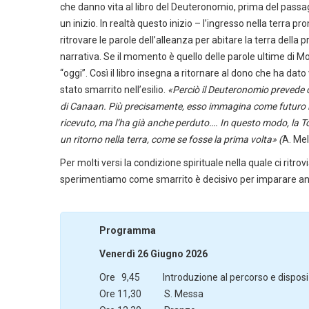
che danno vita al libro del Deuteronomio, prima del pass
un inizio. In realtà questo inizio – l’ingresso nella terra
ritrovare le parole dell’alleanza per abitare la terra della 
narrativa. Se il momento è quello delle parole ultime di Mosè
“oggi”. Così il libro insegna a ritornare al dono che ha da
stato smarrito nell’esilio.
«Perciò il Deuteronomio prevede co
di Canaan. Più precisamente, esso immagina come futuro il d
ricevuto, ma l’ha già anche perduto…. In questo modo, la To
un ritorno nella terra, come se fosse la prima volta» (
A. Mel
Per molti versi la condizione spirituale nella quale ci ritr
sperimentiamo come smarrito è decisivo per imparare anco
Programma
Venerdì 26 Giugno 2026
Ore 9,45 Introduzione al percorso e disposizi
Ore 11,30 S. Messa