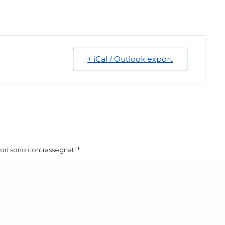
+ iCal / Outlook export
atori sono contrassegnati
*