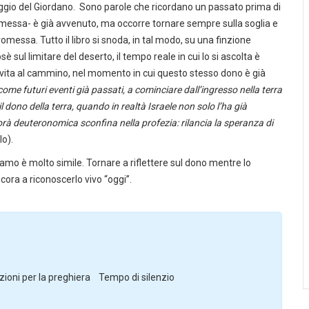
aggio del Giordano. Sono parole che ricordano un passato prima di
 promessa- è già avvenuto, ma occorre tornare sempre sulla soglia e
promessa. Tutto il libro si snoda, in tal modo, su una finzione
 sul limitare del deserto, il tempo reale in cui lo si ascolta è
to vita al cammino, nel momento in cui questo stesso dono è già
me futuri eventi già passati, a cominciare dall’ingresso nella terra
ono della terra, quando in realtà Israele non solo l’ha già
rà deuteronomica sconfina nella profezia: rilancia la speranza di
lo).
oviamo è molto simile. Tornare a riflettere sul dono mentre lo
ra a riconoscerlo vivo “oggi”.
oni per la preghiera Tempo di silenzio