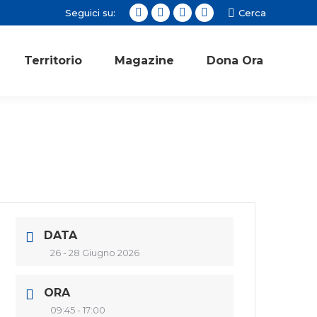
Seguici su:
Cerca:
Cerca
Facebook
Twitter
Instagram
YouTube
page
page
page
page
opens
opens
opens
opens
Territorio
Magazine
Dona Ora
in
in
in
in
new
new
new
new
window
window
window
window
DATA
26 - 28 Giugno 2026
ORA
09:45 - 17:00