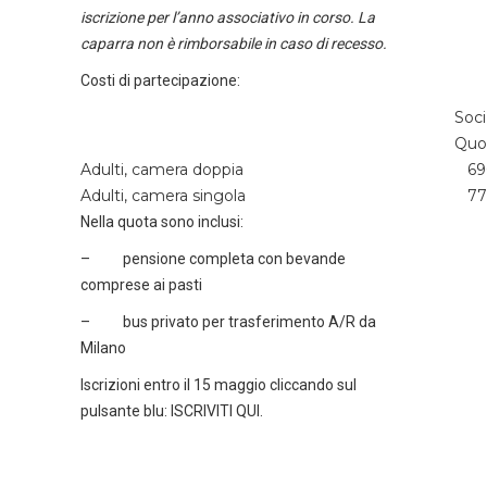
iscrizione per l’anno associativo in corso. La
caparra non è rimborsabile in caso di recesso.
Costi di partecipazione:
Soc
Quo
Adulti, camera doppia
690
Adulti, camera singola
770
Nella quota sono inclusi:
–
pensione completa con bevande
comprese ai pasti
–
bus privato per trasferimento A/R da
Milano
Iscrizioni entro il 15 maggio cliccando sul
pulsante blu: ISCRIVITI QUI.