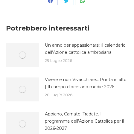
Condividi
Condividi
Condividi
su
su
su
Facebook
Twitter
WhatsApp
Potrebbero interessarti
Un anno per appassionarsi: il calendario
dell’Azione cattolica ambrosiana
29 Luglio 2026
Vivere e non Vivacchiare… Punta in alto.
| Il campo diocesano medie 2026
28 Luglio 2026
Appiano, Carnate, Tradate. Il
programma dell’Azione Cattolica per il
2026-2027