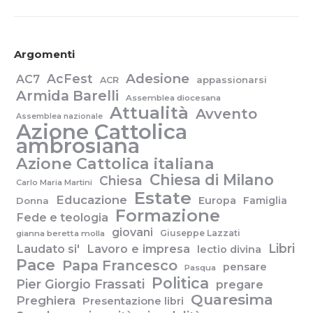
Argomenti
Adesione
AcFest
AC7
appassionarsi
ACR
Armida Barelli
Assemblea diocesana
Attualità
Avvento
Assemblea nazionale
Azione Cattolica
ambrosiana
Azione Cattolica italiana
Chiesa di Milano
Chiesa
Carlo Maria Martini
Estate
Educazione
Europa
Famiglia
Donna
Formazione
Fede e teologia
giovani
Giuseppe Lazzati
gianna beretta molla
Libri
Laudato si'
Lavoro e impresa
lectio divina
Pace
Papa Francesco
pensare
Pasqua
Politica
Pier Giorgio Frassati
pregare
Quaresima
Preghiera
Presentazione libri