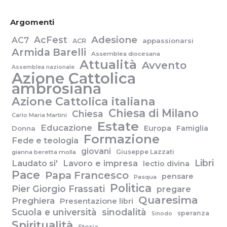
Argomenti
Adesione
AcFest
AC7
appassionarsi
ACR
Armida Barelli
Assemblea diocesana
Attualità
Avvento
Assemblea nazionale
Azione Cattolica
ambrosiana
Azione Cattolica italiana
Chiesa di Milano
Chiesa
Carlo Maria Martini
Estate
Educazione
Europa
Famiglia
Donna
Formazione
Fede e teologia
giovani
Giuseppe Lazzati
gianna beretta molla
Libri
Laudato si'
Lavoro e impresa
lectio divina
Pace
Papa Francesco
pensare
Pasqua
Politica
Pier Giorgio Frassati
pregare
Quaresima
Preghiera
Presentazione libri
Scuola e università
sinodalità
speranza
Sinodo
Spiritualità
Storia