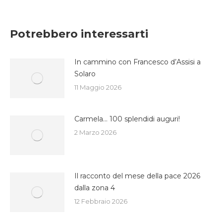
su
su
su
Facebook
Twitter
WhatsApp
Potrebbero interessarti
In cammino con Francesco d’Assisi a
Solaro
11 Maggio 2026
Carmela… 100 splendidi auguri!
2 Marzo 2026
Il racconto del mese della pace 2026
dalla zona 4
12 Febbraio 2026