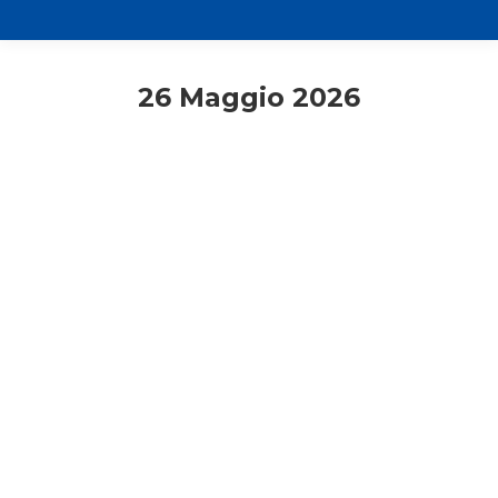
26 Maggio 2026
Giovanissimi
Primo piano
18-19enni: LOOK-UP In piedi,
costruttori di futuro