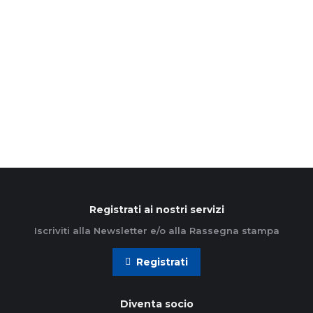
26 Maggio 2026
Ci sono tempi in cui il mondo sembra tremare
sotto i piedi. Tempi in cui tutto appare fragile: le
relazioni, le scelte, il futuro. Tempi…
Leggi di più
Registrati ai nostri servizi
Iscriviti alla Newsletter e/o alla Rassegna stampa
Registrati
Diventa socio