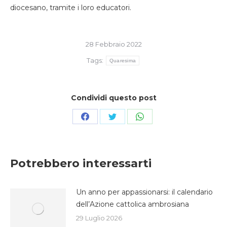
diocesano, tramite i loro educatori.
28 Febbraio 2022
Tags:
Quaresima
Condividi questo post
Condividi
Condividi
Condividi
su
su
su
Facebook
Twitter
WhatsApp
Potrebbero interessarti
Un anno per appassionarsi: il calendario
dell’Azione cattolica ambrosiana
29 Luglio 2026