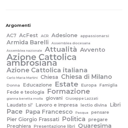
Argomenti
Adesione
AcFest
AC7
appassionarsi
ACR
Armida Barelli
Assemblea diocesana
Attualità
Avvento
Assemblea nazionale
Azione Cattolica
ambrosiana
Azione Cattolica italiana
Chiesa di Milano
Chiesa
Carlo Maria Martini
Estate
Educazione
Europa
Famiglia
Donna
Formazione
Fede e teologia
giovani
Giuseppe Lazzati
gianna beretta molla
Libri
Laudato si'
Lavoro e impresa
lectio divina
Pace
Papa Francesco
pensare
Pasqua
Politica
Pier Giorgio Frassati
pregare
Quaresima
Preghiera
Presentazione libri