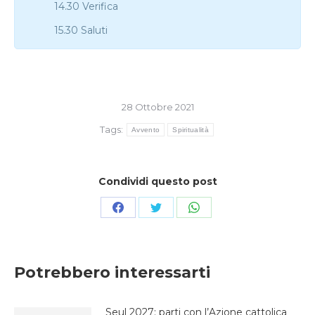
14.30 Verifica
15.30 Saluti
28 Ottobre 2021
Tags:
Avvento
Spiritualità
Condividi questo post
Condividi
Condividi
Condividi
su
su
su
Facebook
Twitter
WhatsApp
Potrebbero interessarti
Seul 2027: parti con l’Azione cattolica