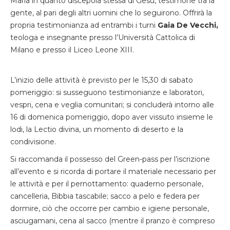
Maria in quanto discepola stessa di Gesù, testimone tra la
gente, al pari degli altri uomini che lo seguirono. Offrirà la
propria testimonianza ad entrambi i turni
Gaia De Vecchi,
teologa e insegnante presso l’Università Cattolica di
Milano e presso il Liceo Leone XIII.
L’inizio delle attività è previsto per le 15,30 di sabato
pomeriggio: si susseguono testimonianze e laboratori,
vespri, cena e veglia comunitari; si concluderà intorno alle
16 di domenica pomeriggio, dopo aver vissuto insieme le
lodi, la Lectio divina, un momento di deserto e la
condivisione.
Si raccomanda il possesso del Green-pass per l’iscrizione
all’evento e si ricorda di portare il materiale necessario per
le attività e per il pernottamento: quaderno personale,
cancelleria, Bibbia tascabile; sacco a pelo e federa per
dormire, ciò che occorre per cambio e igiene personale,
asciugamani, cena al sacco (mentre il pranzo è compreso