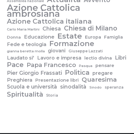
Assemblea nazionale
Azione Cattolica
ambrosiana
Azione Cattolica italiana
Chiesa di Milano
Chiesa
Carlo Maria Martini
Estate
Educazione
Europa
Famiglia
Donna
Formazione
Fede e teologia
giovani
Giuseppe Lazzati
gianna beretta molla
Libri
Laudato si'
Lavoro e impresa
lectio divina
Pace
Papa Francesco
pensare
Pasqua
Politica
Pier Giorgio Frassati
pregare
Quaresima
Preghiera
Presentazione libri
Scuola e università
sinodalità
speranza
Sinodo
Spiritualità
Storia