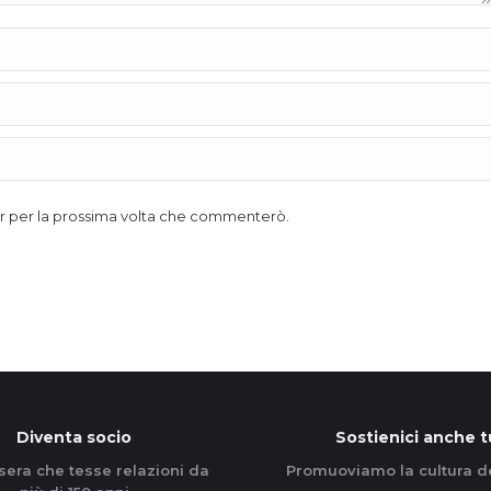
ser per la prossima volta che commenterò.
Diventa socio
Sostienici anche t
sera che tesse relazioni da
Promuoviamo la cultura d