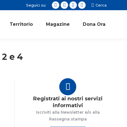
Seguici su:
Cerca:
Cerca
Facebook
Twitter
Instagram
YouTube
page
page
page
page
opens
opens
opens
opens
Territorio
Magazine
Dona Ora
in
in
in
in
new
new
new
new
window
window
window
window
 2 e 4
Registrati ai nostri servizi
informativi
Iscriviti alla Newsletter e/o alla
Rassegna stampa