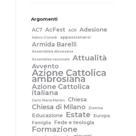
Argomenti
Adesione
AcFest
AC7
ACR
appassionarsi
Adoro il lunedì
Armida Barelli
Assemblea diocesana
Attualità
Assemblea nazionale
Avvento
Azione Cattolica
ambrosiana
Azione Cattolica
italiana
Chiesa
Carlo Maria Martini
Chiesa di Milano
Donna
Estate
Educazione
Europa
Fede e teologia
Famiglia
Formazione