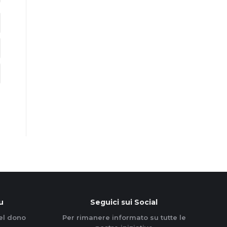
u
Seguici sui Social
el dono
Per rimanere informato su tutte le