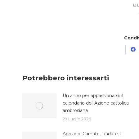
12
Condi
Co
su
Fa
Potrebbero interessarti
Un anno per appassionarsi: il
calendario dell’Azione cattolica
ambrosiana
29 Luglio 2026
Appiano, Carnate, Tradate. Il