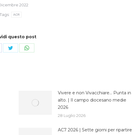
 Dicembre 2022
Tags:
ACR
vidi questo post
ndividi
Condividi
Condividi
su
su
cebook
Twitter
WhatsApp
Vivere e non Vivacchiare… Punta in
alto. | Il campo diocesano medie
2026
28 Luglio 2026
AC7 2026 | Sette giorni per ripartire