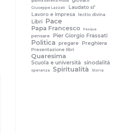
giovani
gianna beretta molla
Laudato si'
Giuseppe Lazzati
Lavoro e impresa
lectio divina
Pace
Libri
Papa Francesco
Pasqua
Pier Giorgio Frassati
pensare
Politica
pregare
Preghiera
Presentazione libri
Quaresima
Scuola e università
sinodalità
Spiritualità
speranza
Storia