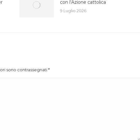
er
con l’Azione cattolica
9 Luglio 2026
atori sono contrassegnati
*