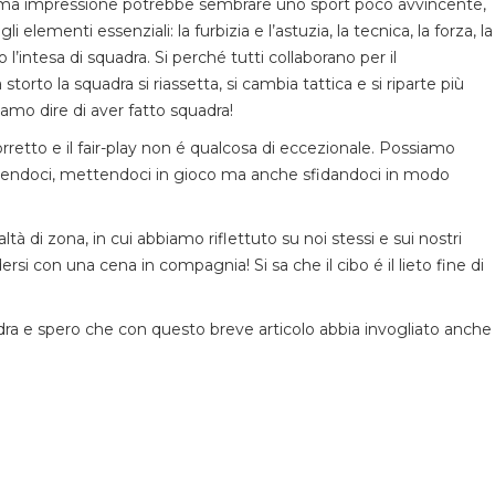
rima impressione potrebbe sembrare uno sport poco avvincente,
lementi essenziali: la furbizia e l’astuzia, la tecnica, la forza, la
 l’intesa di squadra. Si perché tutti collaborano per il
orto la squadra si riassetta, si cambia tattica e si riparte più
iamo dire di aver fatto squadra!
orretto e il fair-play non é qualcosa di eccezionale. Possiamo
vertendoci, mettendoci in gioco ma anche sfidandoci in modo
tà di zona, in cui abbiamo riflettuto su noi stessi e sui nostri
rsi con una cena in compagnia! Si sa che il cibo é il lieto fine di
ra e spero che con questo breve articolo abbia invogliato anche