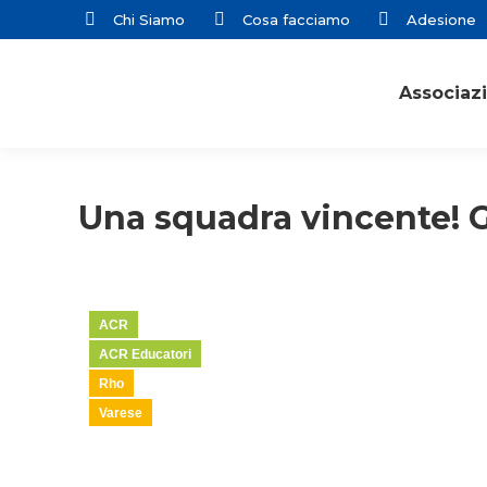
Chi Siamo
Cosa facciamo
Adesione
Associaz
Una squadra vincente! G
ACR
ACR Educatori
Rho
Varese