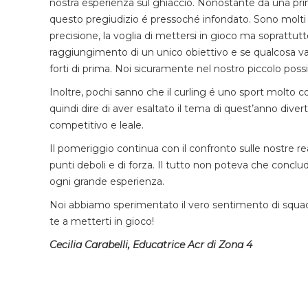
nostra esperienza sul ghiaccio. Nonostante da una p
questo pregiudizio é pressoché infondato. Sono molti gli e
precisione, la voglia di mettersi in gioco ma soprattutto
raggiungimento di un unico obiettivo e se qualcosa va st
forti di prima. Noi sicuramente nel nostro piccolo poss
Inoltre, pochi sanno che il curling é uno sport molto c
quindi dire di aver esaltato il tema di quest’anno di
competitivo e leale.
Il pomeriggio continua con il confronto sulle nostre real
punti deboli e di forza. Il tutto non poteva che conclude
ogni grande esperienza.
Noi abbiamo sperimentato il vero sentimento di squad
te a metterti in gioco!
Cecilia Carabelli, Educatrice Acr di Zona 4