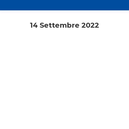
14 Settembre 2022
ACR
ACR Educatori
Primo piano
RidEstate la Gioia!
14 Settembre 2022