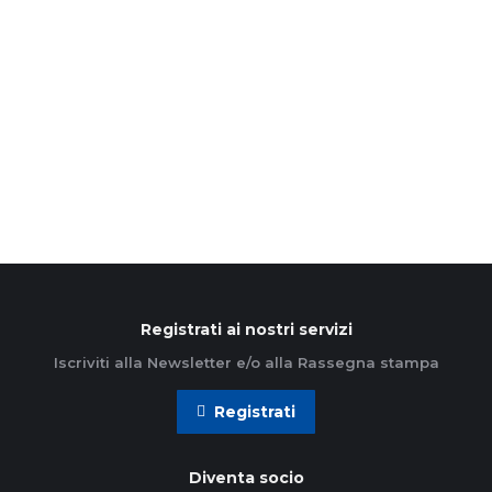
“RidEstate la Gioia!”. Questo l’invito a cui in tanti
hanno risposto “Sì”. Domenica 11 settembre, nel
pomeriggio, a Brusuglio di Cormano alle porte di
Milano,…
Leggi di più
Registrati ai nostri servizi
Iscriviti alla Newsletter e/o alla Rassegna stampa
Registrati
Diventa socio