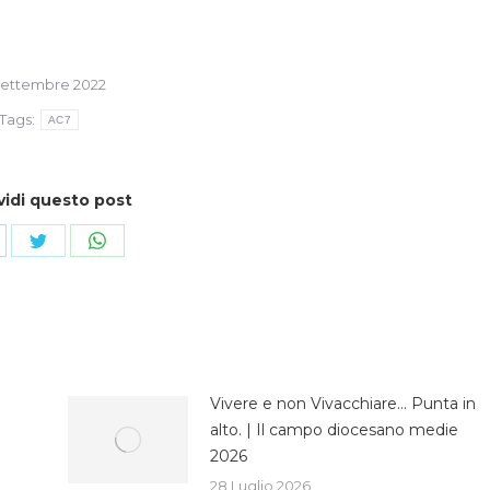
Settembre 2022
Tags:
AC7
vidi questo post
ndividi
Condividi
Condividi
su
su
cebook
Twitter
WhatsApp
Vivere e non Vivacchiare… Punta in
alto. | Il campo diocesano medie
2026
28 Luglio 2026