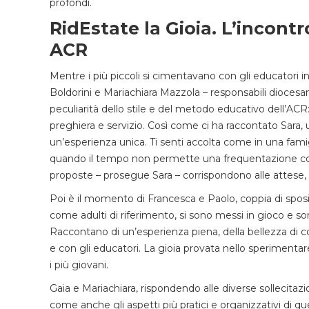
profondi.
RidEstate la Gioia. L’incont
ACR
Mentre i più piccoli si cimentavano con gli educatori in 
Boldorini e Mariachiara Mazzola – responsabili diocesa
peculiarità dello stile e del metodo educativo dell’ACR:
preghiera e servizio. Così come ci ha raccontato Sara, 
un’esperienza unica. Ti senti accolta come in una famig
quando il tempo non permette una frequentazione cost
proposte – prosegue Sara – corrispondono alle attese, a
Poi è il momento di Francesca e Paolo, coppia di sposi
come adulti di riferimento, si sono messi in gioco e so
Raccontano di un’esperienza piena, della bellezza di c
e con gli educatori. La gioia provata nello sperimenta
i più giovani.
Gaia e Mariachiara, rispondendo alle diverse sollecitazi
come anche gli aspetti più pratici e organizzativi di 