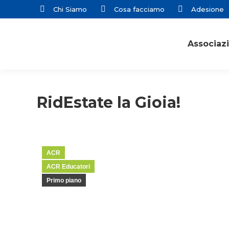
Chi Siamo
Cosa facciamo
Adesione
Associaz
RidEstate la Gioia!
ACR
ACR Educatori
Primo piano