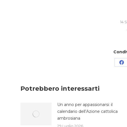
14 
Condi
Co
su
Fa
Potrebbero interessarti
Un anno per appassionarsi: il
calendario dell’Azione cattolica
ambrosiana
29 Luglio 2026