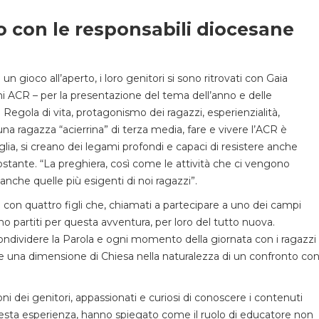
ro con le responsabili diocesane
un gioco all’aperto, i loro genitori si sono ritrovati con Gaia
ni ACR – per la presentazione del tema dell’anno e delle
 Regola di vita, protagonismo dei ragazzi, esperienzialità,
una ragazza “acierrina” di terza media, fare e vivere l’ACR è
lia, si creano dei legami profondi e capaci di resistere anche
ante. “La preghiera, così come le attività che ci vengono
nche quelle più esigenti di noi ragazzi”.
 con quattro figli che, chiamati a partecipare a uno dei campi
no partiti per questa avventura, per loro del tutto nuova.
ondividere la Parola e ogni momento della giornata con i ragazzi
re una dimensione di Chiesa nella naturalezza di un confronto co
oni dei genitori, appassionati e curiosi di conoscere i contenuti
questa esperienza, hanno spiegato come il ruolo di educatore non