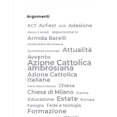
Argomenti
Adesione
AcFest
AC7
ACR
appassionarsi
Adoro il lunedì
Armida Barelli
Assemblea diocesana
Attualità
Assemblea nazionale
Avvento
Azione Cattolica
ambrosiana
Azione Cattolica
italiana
Chiesa
Carlo Maria Martini
Chiesa di Milano
Donna
Estate
Educazione
Europa
Fede e teologia
Famiglia
Formazione