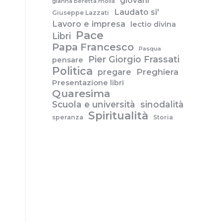
giovani
gianna beretta molla
Laudato si'
Giuseppe Lazzati
Lavoro e impresa
lectio divina
Pace
Libri
Papa Francesco
Pasqua
Pier Giorgio Frassati
pensare
Politica
pregare
Preghiera
Presentazione libri
Quaresima
Scuola e università
sinodalità
Spiritualità
speranza
Storia