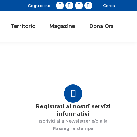
Seguici su:
Cerca:
Cerca
Facebook
Twitter
Instagram
YouTube
page
page
page
page
opens
opens
opens
opens
Territorio
Magazine
Dona Ora
in
in
in
in
new
new
new
new
window
window
window
window
Registrati ai nostri servizi
informativi
Iscriviti alla Newsletter e/o alla
Rassegna stampa