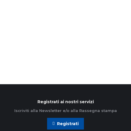
Passoni
21 Febbraio 2023
Come si fa ricominciare? Sembra una domanda
inutile o che attraversa solo alcuni momenti della
vita, dove la ripresa è necessaria, anche se non
sempre…
Leggi di più
Registrati ai nostri servizi
Iscriviti alla Newsletter e/o alla Rassegna stampa
Registrati