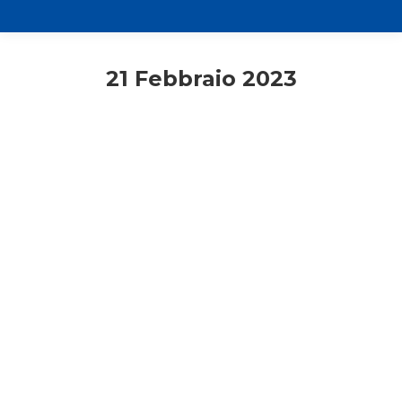
21 Febbraio 2023
Assistenti
Primo piano
Quaresima 2023. Come si fa a
ricominciare? – Don Cristiano