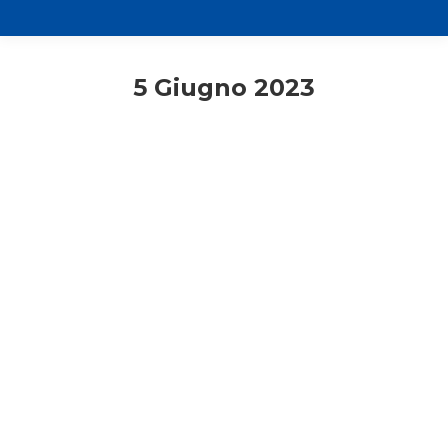
5 Giugno 2023
Lecco
Primo piano
2 Giugno – Custodire l’acqua
5 Giugno 2023