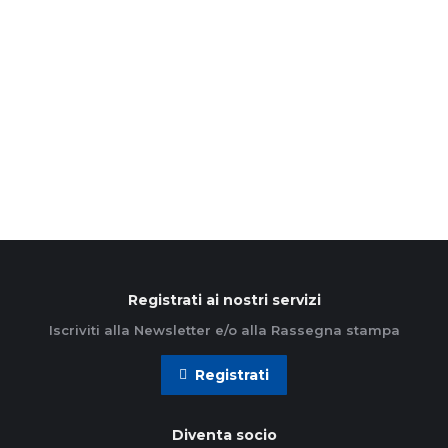
Nella giornata di ieri 2 giugno un gruppo di adulti,
famiglie e ragazzi, hanno trascorso la giornata
Laudato Sì dal titolo: “Custodire l’acqua”,
promossa e…
Leggi di più
Registrati ai nostri servizi
Iscriviti alla Newsletter e/o alla Rassegna stampa
Registrati
Diventa socio