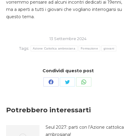
vorremmo pensare ad alcuni incontri dedicati ai 19enni,
ma a aperti a tutti i giovani che vogliano interrogarsi su
questo tema.
13 Settembre 2024
Tags:
Azione Cattolica ambrosiana
Formazione
giovani
Condividi questo post
Condividi
Condividi
Condividi
su
su
su
Facebook
Twitter
WhatsApp
Potrebbero interessarti
Seul 2027: parti con l’Azione cattolica
ambrosiana!