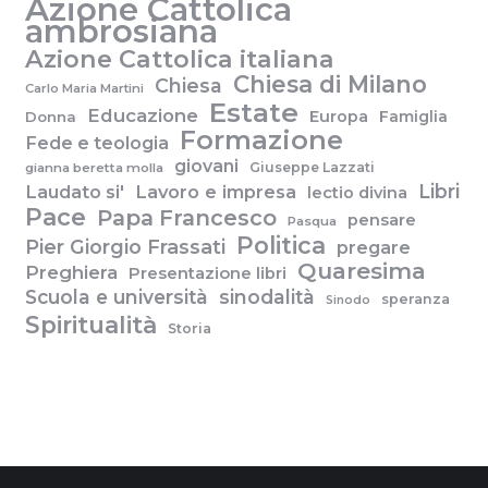
Azione Cattolica
ambrosiana
Azione Cattolica italiana
Chiesa di Milano
Chiesa
Carlo Maria Martini
Estate
Educazione
Europa
Famiglia
Donna
Formazione
Fede e teologia
giovani
Giuseppe Lazzati
gianna beretta molla
Libri
Laudato si'
Lavoro e impresa
lectio divina
Pace
Papa Francesco
pensare
Pasqua
Politica
Pier Giorgio Frassati
pregare
Quaresima
Preghiera
Presentazione libri
Scuola e università
sinodalità
speranza
Sinodo
Spiritualità
Storia